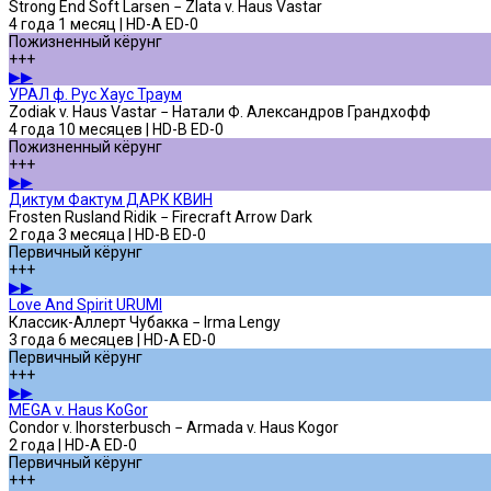
Strong End Soft Larsen − Zlata v. Haus Vastar
4 года 1 месяц | HD-A ED-0
Пожизненный кёрунг
+++
▶▶
УРАЛ ф. Рус Хаус Траум
Zodiak v. Haus Vastar − Натали Ф. Александров Грандхофф
4 года 10 месяцев | HD-B ED-0
Пожизненный кёрунг
+++
▶▶
Диктум Фактум ДАРК КВИН
Frosten Rusland Ridik − Firecraft Arrow Dark
2 года 3 месяца | HD-B ED-0
Первичный кёрунг
+++
▶▶
Love And Spirit URUMI
Классик-Аллерт Чубакка − Irma Lengy
3 года 6 месяцев | HD-A ED-0
Первичный кёрунг
+++
▶▶
MEGA v. Haus KoGor
Condor v. Ihorsterbusch − Armada v. Haus Kogor
2 года | HD-A ED-0
Первичный кёрунг
+++