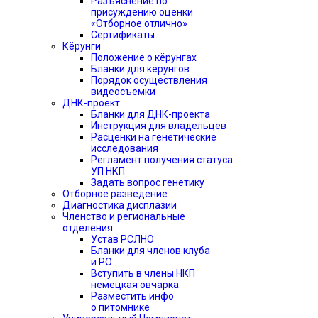
Разъяснение по
присуждению оценки
«Отборное отлично»
Сертификаты
Кёрунги
Положение о кёрунгах
Бланки для кёрунгов
Порядок осуществления
видеосъемки
ДНК-проект
Бланки для ДНК-проекта
Инструкция для владельцев
Расценки на генетические
исследования
Регламент получения статуса
УП НКП
Задать вопрос генетику
Отборное разведение
Диагностика дисплазии
Членство и региональные
отделения
Устав РСЛНО
Бланки для членов клуба
и РО
Вступить в члены НКП
немецкая овчарка
Разместить инфо
о питомнике