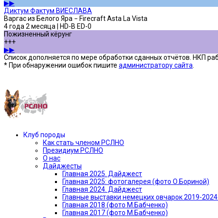
▶▶
Диктум Фактум ВИЕСЛАВА
Варгас из Белого Яра − Firecraft Asta La Vista
4 года 2 месяца | HD-B ED-0
Пожизненный кёрунг
+++
▶▶
Список дополняется по мере обработки сданных отчётов. НКП рабо
* При обнаружении ошибок пишите
администратору сайта
.
Предыдущая версия сайта —»
Клуб породы
Как стать членом РСЛНО
Президиум РСЛНО
О нас
Дайджесты
Главная 2025. Дайджест
Главная 2025: фотогалерея (фото О.Бориной)
Главная 2024. Дайджест
Главные выставки немецких овчарок 2019-2024
Главная 2018 (фото М.Бабченко)
Главная 2017 (фото М.Бабченко)