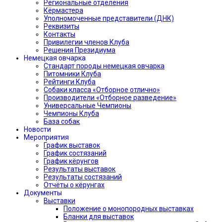
Региональные отделения
Кёрмастера
Уполномоченные представители (ДНК)
Реквизиты
Контакты
Привилегии членов Клуба
Решения Президиума
Немецкая овчарка
Стандарт породы немецкая овчарка
Питомники Клуба
Рейтинги Клуба
Собаки класса «Отборное отлично»
Производители «Отборное разведение»
Универсальные Чемпионы
Чемпионы Клуба
База собак
Новости
Мероприятия
График выставок
График состязаний
График кёрунгов
Результаты выставок
Результаты состязаний
Отчёты о кёрунгах
Документы
Выставки
Положение о монопородных выставках
Бланки для выставок