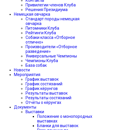
Контакты
Привилегии членов Клуба
Решения Президиума
Немецкая овчарка
Стандарт породы немецкая
овчарка
Питомники Клуба
Рейтинги Клуба
Собаки класса «Отборное
отлично»
Производители «Отборное
разведение»
Универсальные Чемпионы
Чемпионы Клуба
База собак
Новости
Мероприятия
График выставок
График состязаний
График кёрунгов
Результаты выставок
Результаты состязаний
Отчёты о кёрунгах
Документы
Выставки
Положение о монопородных
выставках
Бланки для выставок