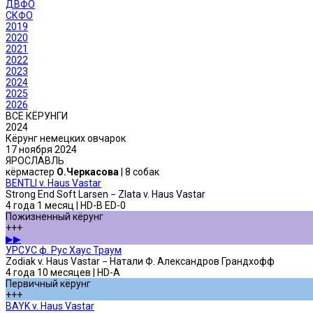
ДВФО
СКФО
2019
2020
2021
2022
2023
2024
2025
2026
ВСЕ КЁРУНГИ
2024
Кёрунг немецких овчарок
17 ноября 2024
ЯРОСЛАВЛЬ
кёрмастер
О.Черкасова
| 8 собак
BENTLI v. Haus Vastar
Strong End Soft Larsen − Zlata v. Haus Vastar
4 года 1 месяц | HD-B ED-0
Пожизненный кёрунг
+++
▶▶
УРСУС ф. Рус Хаус Траум
Zodiak v. Haus Vastar − Натали Ф. Александров Грандхофф
4 года 10 месяцев | HD-A
Первичный кёрунг
+++
BAYK v. Haus Vastar