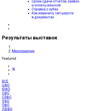
Сроки сдачи отчётов, заявок
и оплаты взносов
Справка о зубах
Как изменить тип шерсти
в документах
Результаты выставок
Мероприятия
Featured
ВСЕ
ЦФО
ЮФО
СФО
СЗФО
УФО
ПФО
ДВФО