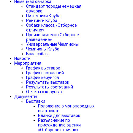
Немецкая овчарка
Стандарт породы немецкая
овчарка
Питомники Клуба
Рейтинги Клуба
Собаки класса «Отборное
отлично»
Производители «Отборное
разведение»
Универсальные Чемпионы
Чемпионы Клуба
База собак
Новости
Мероприятия
График выставок
График состязаний
График кёрунгов
Результаты выставок
Результаты состязаний
Отчёты о кёрунгах
Документы
Выставки
Положение о монопородных
выставках
Бланки для выставок
Разъяснение по
присуждению оценки
«Отборное отлично»