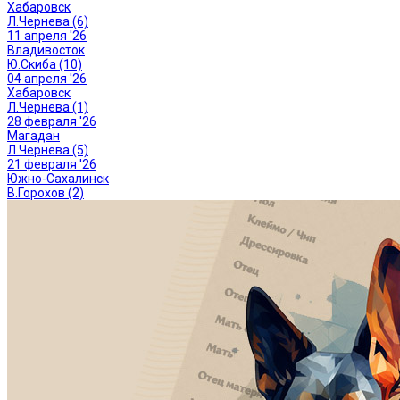
Хабаровск
Л.Чернева (6)
11 апреля '26
Владивосток
Ю.Скиба (10)
04 апреля '26
Хабаровск
Л.Чернева (1)
28 февраля '26
Магадан
Л.Чернева (5)
21 февраля '26
Южно-Сахалинск
В.Горохов (2)