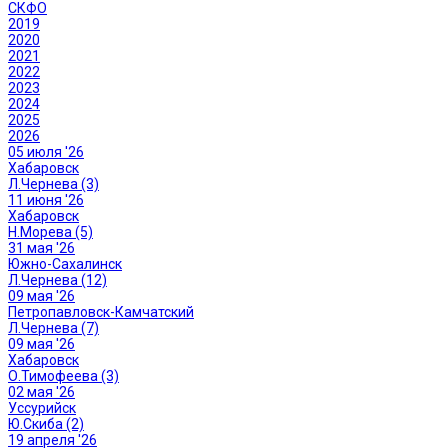
СКФО
2019
2020
2021
2022
2023
2024
2025
2026
05 июля '26
Хабаровск
Л.Чернева (3)
11 июня '26
Хабаровск
Н.Морева (5)
31 мая '26
Южно-Сахалинск
Л.Чернева (12)
09 мая '26
Петропавловск-Камчатский
Л.Чернева (7)
09 мая '26
Хабаровск
О.Тимофеева (3)
02 мая '26
Уссурийск
Ю.Скиба (2)
19 апреля '26