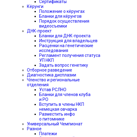
Сертификаты
Кёрунги
Положение о кёрунгах
Бланки для кёрунгов
Порядок осуществления
видеосъемки
ДНК-проект
Бланки для ДНК-проекта
Инструкция для владельцев
Расценки на генетические
исследования
Регламент получения статуса
УП НКП
Задать вопрос генетику
Отборное разведение
Диагностика дисплазии
Членство и региональные
отделения
Устав РСЛНО
Бланки для членов клуба
и РО
Вступить в члены НКП
немецкая овчарка
Разместить инфо
о питомнике
Универсальный Чемпионат
Разное
Платежи