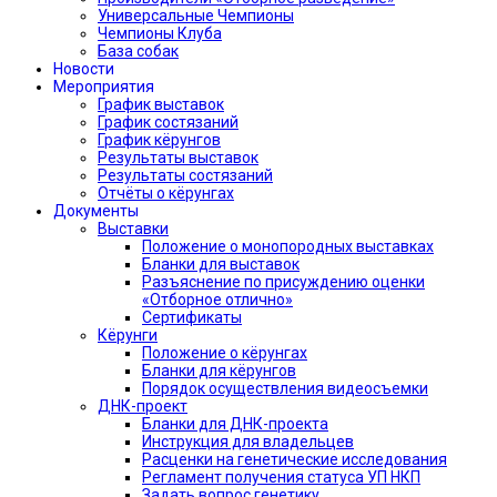
Универсальные Чемпионы
Чемпионы Клуба
База собак
Новости
Мероприятия
График выставок
График состязаний
График кёрунгов
Результаты выставок
Результаты состязаний
Отчёты о кёрунгах
Документы
Выставки
Положение о монопородных выставках
Бланки для выставок
Разъяснение по присуждению оценки
«Отборное отлично»
Сертификаты
Кёрунги
Положение о кёрунгах
Бланки для кёрунгов
Порядок осуществления видеосъемки
ДНК-проект
Бланки для ДНК-проекта
Инструкция для владельцев
Расценки на генетические исследования
Регламент получения статуса УП НКП
Задать вопрос генетику