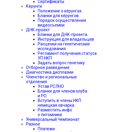
Сертификаты
Кёрунги
Положение о кёрунгах
Бланки для кёрунгов
Порядок осуществления
видеосъемки
ДНК-проект
Бланки для ДНК-проекта
Инструкция для владельцев
Расценки на генетические
исследования
Регламент получения статуса
УП НКП
Задать вопрос генетику
Отборное разведение
Диагностика дисплазии
Членство и региональные
отделения
Устав РСЛНО
Бланки для членов клуба
и РО
Вступить в члены НКП
немецкая овчарка
Разместить инфо
о питомнике
Универсальный Чемпионат
Разное
Платежи