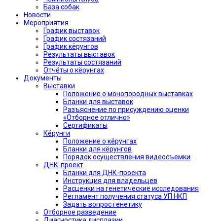
База собак
Новости
Мероприятия
График выставок
График состязаний
График кёрунгов
Результаты выставок
Результаты состязаний
Отчёты о кёрунгах
Документы
Выставки
Положение о монопородных выставках
Бланки для выставок
Разъяснение по присуждению оценки
«Отборное отлично»
Сертификаты
Кёрунги
Положение о кёрунгах
Бланки для кёрунгов
Порядок осуществления видеосъемки
ДНК-проект
Бланки для ДНК-проекта
Инструкция для владельцев
Расценки на генетические исследования
Регламент получения статуса УП НКП
Задать вопрос генетику
Отборное разведение
Диагностика дисплазии