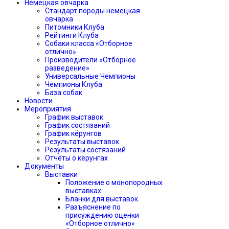
Немецкая овчарка
Стандарт породы немецкая
овчарка
Питомники Клуба
Рейтинги Клуба
Собаки класса «Отборное
отлично»
Производители «Отборное
разведение»
Универсальные Чемпионы
Чемпионы Клуба
База собак
Новости
Мероприятия
График выставок
График состязаний
График кёрунгов
Результаты выставок
Результаты состязаний
Отчёты о кёрунгах
Документы
Выставки
Положение о монопородных
выставках
Бланки для выставок
Разъяснение по
присуждению оценки
«Отборное отлично»