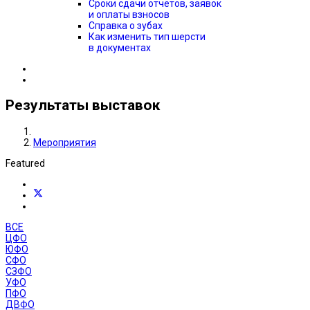
Сроки сдачи отчётов, заявок
и оплаты взносов
Справка о зубах
Как изменить тип шерсти
в документах
Результаты выставок
Мероприятия
Featured
ВСЕ
ЦФО
ЮФО
СФО
СЗФО
УФО
ПФО
ДВФО