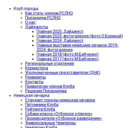
Клуб породы
Как стать членом РСЛНО
Президиум РСЛНО
О нас
Дайджесты
Главная 2025. Дайджест
Главная 2025: фотогалерея (фото О.Бориной)
Главная 2024. Дайджест
Главные выставки немецких овчарок 2019-
2024: фотогалерея
Главная 2018 (фото М.Бабченко)
Главная 2017 (фото М.Бабченко)
Региональные отделения
Кёрмастера
Уполномоченные представители (ДНК)
Реквизиты
Контакты
Привилегии членов Клуба
Решения Президиума
Немецкая овчарка
Стандарт породы немецкая овчарка
Питомники Клуба
Рейтинги Клуба
Собаки класса «Отборное отлично»
Производители «Отборное разведение»
Универсальные Чемпионы
Чемпионы Клуба