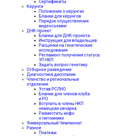
Сертификаты
Кёрунги
Положение о кёрунгах
Бланки для кёрунгов
Порядок осуществления
видеосъемки
ДНК-проект
Бланки для ДНК-проекта
Инструкция для владельцев
Расценки на генетические
исследования
Регламент получения статуса
УП НКП
Задать вопрос генетику
Отборное разведение
Диагностика дисплазии
Членство и региональные
отделения
Устав РСЛНО
Бланки для членов клуба
и РО
Вступить в члены НКП
немецкая овчарка
Разместить инфо
о питомнике
Универсальный Чемпионат
Разное
Платежи