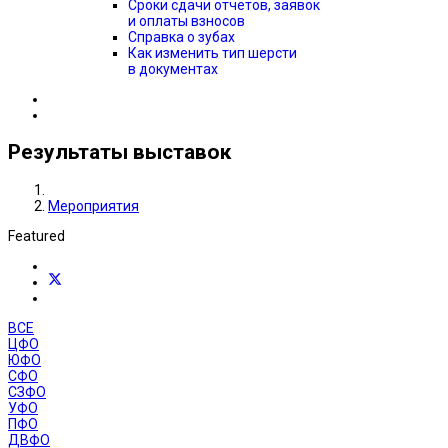
Сроки сдачи отчётов, заявок
и оплаты взносов
Справка о зубах
Как изменить тип шерсти
в документах
Результаты выставок
Мероприятия
Featured
ВСЕ
ЦФО
ЮФО
СФО
СЗФО
УФО
ПФО
ДВФО