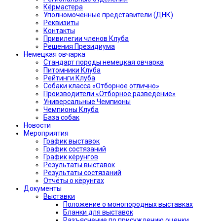
Кёрмастера
Уполномоченные представители (ДНК)
Реквизиты
Контакты
Привилегии членов Клуба
Решения Президиума
Немецкая овчарка
Стандарт породы немецкая овчарка
Питомники Клуба
Рейтинги Клуба
Собаки класса «Отборное отлично»
Производители «Отборное разведение»
Универсальные Чемпионы
Чемпионы Клуба
База собак
Новости
Мероприятия
График выставок
График состязаний
График кёрунгов
Результаты выставок
Результаты состязаний
Отчёты о кёрунгах
Документы
Выставки
Положение о монопородных выставках
Бланки для выставок
Разъяснение по присуждению оценки