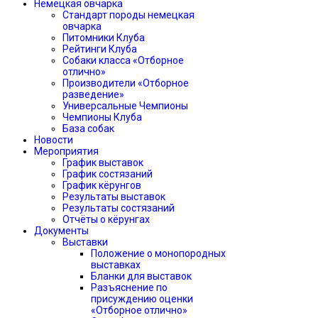
Немецкая овчарка
Стандарт породы немецкая
овчарка
Питомники Клуба
Рейтинги Клуба
Собаки класса «Отборное
отлично»
Производители «Отборное
разведение»
Универсальные Чемпионы
Чемпионы Клуба
База собак
Новости
Мероприятия
График выставок
График состязаний
График кёрунгов
Результаты выставок
Результаты состязаний
Отчёты о кёрунгах
Документы
Выставки
Положение о монопородных
выставках
Бланки для выставок
Разъяснение по
присуждению оценки
«Отборное отлично»