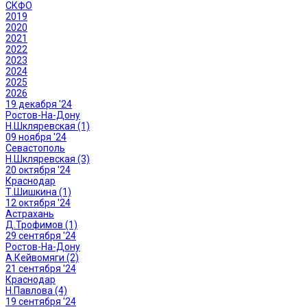
СКФО
2019
2020
2021
2022
2023
2024
2025
2026
19 декабря '24
Ростов-На-Дону
Н.Шкляревская (1)
09 ноября '24
Севастополь
Н.Шкляревская (3)
20 октября '24
Краснодар
Т.Шишкина (1)
12 октября '24
Астрахань
Д.Трофимов (1)
29 сентября '24
Ростов-На-Дону
А.Кейвомяги (2)
21 сентября '24
Краснодар
Н.Павлова (4)
19 сентября '24