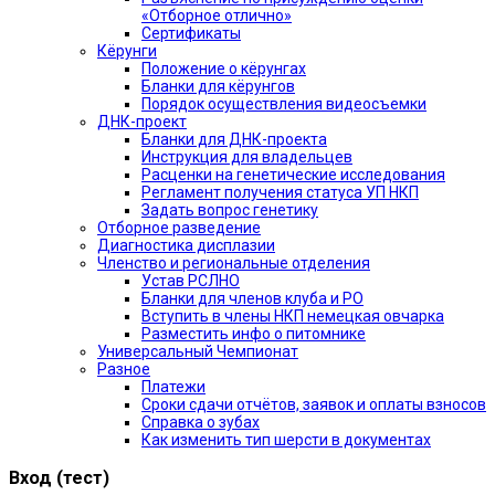
«Отборное отлично»
Сертификаты
Кёрунги
Положение о кёрунгах
Бланки для кёрунгов
Порядок осуществления видеосъемки
ДНК-проект
Бланки для ДНК-проекта
Инструкция для владельцев
Расценки на генетические исследования
Регламент получения статуса УП НКП
Задать вопрос генетику
Отборное разведение
Диагностика дисплазии
Членство и региональные отделения
Устав РСЛНО
Бланки для членов клуба и РО
Вступить в члены НКП немецкая овчарка
Разместить инфо о питомнике
Универсальный Чемпионат
Разное
Платежи
Сроки сдачи отчётов, заявок и оплаты взносов
Справка о зубах
Как изменить тип шерсти в документах
Вход (тест)