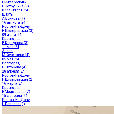
Симферополь
Е.Петрушина (7)
07 сентября '24
Шахты
А.Буйнова (1)
16 августа '24
Ростов-На-Дону
Н.Шкляревская (3)
09 июня '24
Краснодар
В.Корсунова (3)
11 мая '24
Анапа
М.Качалкина (4)
05 мая '24
Волгоград
Н.Тихонова (4)
28 апреля '24
Ростов-На-Дону
Н.Шкляревская (2)
16 марта '24
Краснодар
Е.Медведева (7)
15 февраля '24
Ростов-На-Дону
Н.Павлова (3)