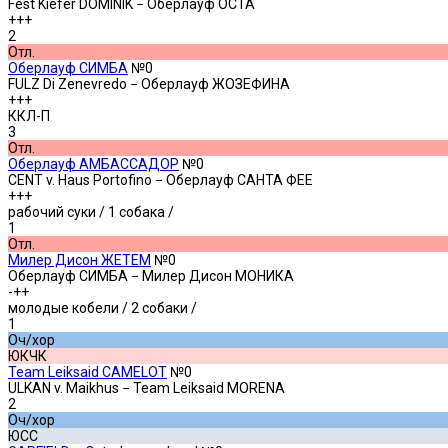
Fest Kiefer DOMINIK − Оберлауф ОСТА
+++
2
Отл.
Оберлауф СИМБА
№0
FULZ Di Zenevredo − Оберлауф ЖОЗЕФИНА
+++
ККЛ-П
3
Отл.
Оберлауф АМБАССАДОР
№0
CENT v. Haus Portofino − Оберлауф САНТА ФЕЕ
+++
рабочий суки
/ 1 собака /
1
Отл.
Милер Дисон ЖЕТЕМ
№0
Оберлауф СИМБА − Милер Дисон МОНИКА
-++
молодые кобели
/ 2 собаки /
1
Оч/хор
ЮКЧК
Team Leiksaid CAMELOT
№0
ULKAN v. Maikhus − Team Leiksaid MORENA
2
Оч/хор
ЮСС