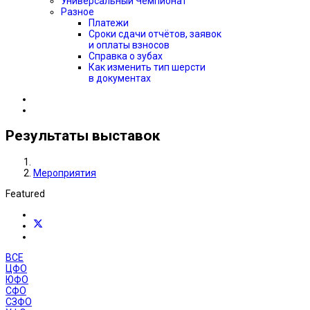
Универсальный Чемпионат
Разное
Платежи
Сроки сдачи отчётов, заявок
и оплаты взносов
Справка о зубах
Как изменить тип шерсти
в документах
Результаты выставок
Мероприятия
Featured
ВСЕ
ЦФО
ЮФО
СФО
СЗФО