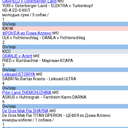
GARFIELD v. Osterberger-Land
№0
YURI v. Osterberger-Land − ELEKTRA v. Turkenkopf
HD-A ED-0 ККЛ
молодые суки
/ 5 собак /
1
Оч/хор
ЮКЧК
ФРОНДА из Дома Алленс
№0
ULK v. Fichtenschlag − DANILA v. Fichtenschlag
2
Оч/хор
ЮСС
ORANJE v. Arlett
№0
FRED v. Rumbachtal − Маргман КСАРА
3
Оч/хор
Leiksaid ISTORIYA
№0
SABIR No Bartas Krasta − Leiksaid ULTRA
4
Оч/хор
Piter Land ZHEMCHUZHINA
№0
ASKUS v. Huhnegrab − Farnheim Kanni DARINA
5
Оч/хор
De Orse Mak Flai SHAYNA
№0
De Orse Mak Flai TITAN GIPERION − ЦЕФЕЯ из Дома Алленс
юниоры кобели
/ 1 собака /
1