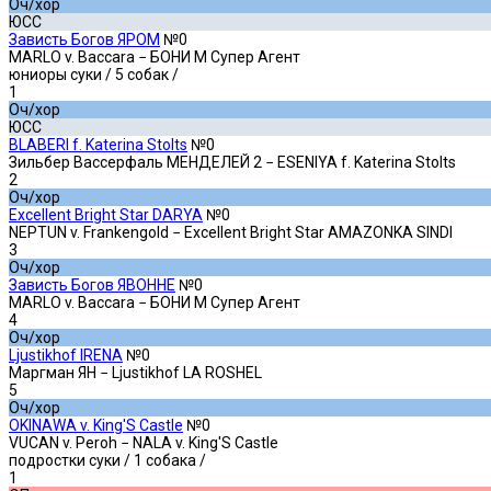
Оч/хор
ЮСС
Зависть Богов ЯРОМ
№0
MARLO v. Baccara − БОНИ М Супер Агент
юниоры суки
/ 5 собак /
1
Оч/хор
ЮСС
BLABERI f. Katerina Stolts
№0
Зильбер Вассерфаль МЕНДЕЛЕЙ 2 − ESENIYA f. Katerina Stolts
2
Оч/хор
Excellent Bright Star DARYA
№0
NEPTUN v. Frankengold − Excellent Bright Star AMAZONKA SINDI
3
Оч/хор
Зависть Богов ЯВОННЕ
№0
MARLO v. Baccara − БОНИ М Супер Агент
4
Оч/хор
Ljustikhof IRENA
№0
Маргман ЯН − Ljustikhof LA ROSHEL
5
Оч/хор
OKINAWA v. King'S Castle
№0
VUCAN v. Peroh − NALA v. King'S Castle
подростки суки
/ 1 собака /
1