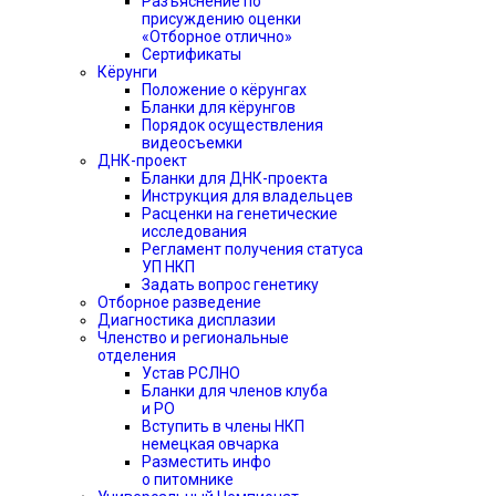
Разъяснение по
присуждению оценки
«Отборное отлично»
Сертификаты
Кёрунги
Положение о кёрунгах
Бланки для кёрунгов
Порядок осуществления
видеосъемки
ДНК-проект
Бланки для ДНК-проекта
Инструкция для владельцев
Расценки на генетические
исследования
Регламент получения статуса
УП НКП
Задать вопрос генетику
Отборное разведение
Диагностика дисплазии
Членство и региональные
отделения
Устав РСЛНО
Бланки для членов клуба
и РО
Вступить в члены НКП
немецкая овчарка
Разместить инфо
о питомнике