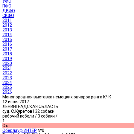
УФО
ПФО
ДВФО
СКФО
2011
2012
2013
2014
2015
2016
2017
2018
2019
2020
2021
2022
2023
2024
2025
2026
Монопородная выставка немецких овчарок ранга КЧК
12 июля 2017
ЛЕНИНГРАДСКАЯ ОБЛАСТЬ
суд.
С.Куретов
| 32 собаки
рабочий кобели
/ 3 собаки /
1
Отл.
Оберлауф ИНТЕР
№0