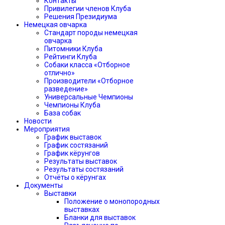
Контакты
Привилегии членов Клуба
Решения Президиума
Немецкая овчарка
Стандарт породы немецкая
овчарка
Питомники Клуба
Рейтинги Клуба
Собаки класса «Отборное
отлично»
Производители «Отборное
разведение»
Универсальные Чемпионы
Чемпионы Клуба
База собак
Новости
Мероприятия
График выставок
График состязаний
График кёрунгов
Результаты выставок
Результаты состязаний
Отчёты о кёрунгах
Документы
Выставки
Положение о монопородных
выставках
Бланки для выставок