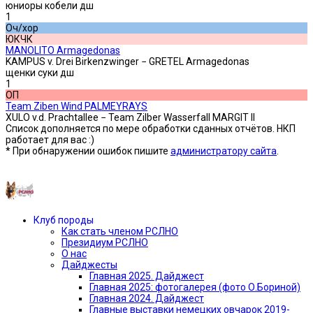
юниоры кобели дш
1
Оч/хор
ЮКЧК
MANOLITO Armagedonas
KAMPUS v. Drei Birkenzwinger − GRETEL Armagedonas
щенки суки дш
1
ОП
Team Ziben Wind PALMEYRAYS
XULO v.d. Prachtallee − Team Zilber Wasserfall MARGIT II
Список дополняется по мере обработки сданных отчётов. НКП
работает для вас :)
* При обнаружении ошибок пишите
администратору сайта
.
Предыдущая версия сайта —»
Клуб породы
Как стать членом РСЛНО
Президиум РСЛНО
О нас
Дайджесты
Главная 2025. Дайджест
Главная 2025: фотогалерея (фото О.Бориной)
Главная 2024. Дайджест
Главные выставки немецких овчарок 2019-