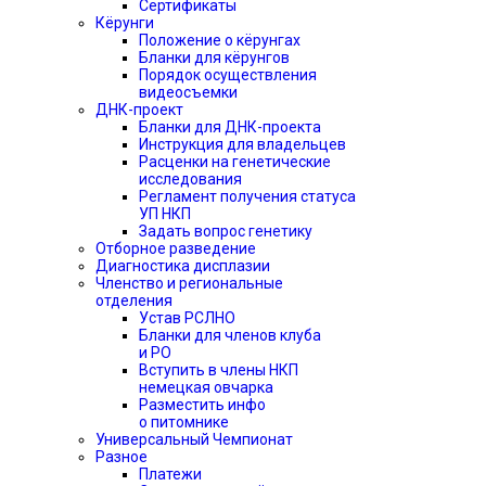
Сертификаты
Кёрунги
Положение о кёрунгах
Бланки для кёрунгов
Порядок осуществления
видеосъемки
ДНК-проект
Бланки для ДНК-проекта
Инструкция для владельцев
Расценки на генетические
исследования
Регламент получения статуса
УП НКП
Задать вопрос генетику
Отборное разведение
Диагностика дисплазии
Членство и региональные
отделения
Устав РСЛНО
Бланки для членов клуба
и РО
Вступить в члены НКП
немецкая овчарка
Разместить инфо
о питомнике
Универсальный Чемпионат
Разное
Платежи