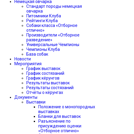
Немецкая овчарка
Стандарт породы немецкая
овчарка
Питомники Клуба
Рейтинги Клуба
Собаки класса «Отборное
отлично»
Производители «Отборное
разведение»
Универсальные Чемпионы
Чемпионы Клуба
База собак
Новости
Мероприятия
График выставок
График состязаний
График кёрунгов
Результаты выставок
Результаты состязаний
Отчёты о кёрунгах
Документы
Выставки
Положение о монопородных
выставках
Бланки для выставок
Разъяснение по
присуждению оценки
«Отборное отлично»