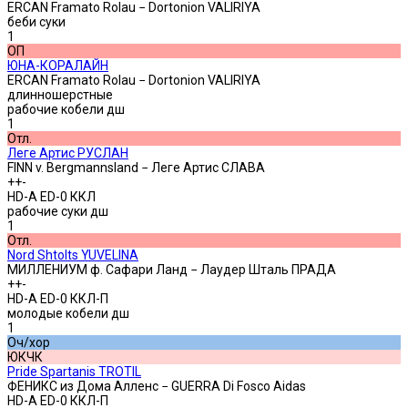
ERCAN Framato Rolau − Dortonion VALIRIYA
беби суки
1
ОП
ЮНА-КОРАЛАЙН
ERCAN Framato Rolau − Dortonion VALIRIYA
длинношерстные
рабочие кобели дш
1
Отл.
Леге Артис РУСЛАН
FINN v. Bergmannsland − Леге Артис СЛАВА
++-
HD-A ED-0 ККЛ
рабочие суки дш
1
Отл.
Nord Shtolts YUVELINA
МИЛЛЕНИУМ ф. Сафари Ланд − Лаудер Шталь ПРАДА
++-
HD-A ED-0 ККЛ-П
молодые кобели дш
1
Оч/хор
ЮКЧК
Pride Spartanis TROTIL
ФЕНИКС из Дома Алленс − GUERRA Di Fosco Aidas
HD-A ED-0 ККЛ-П