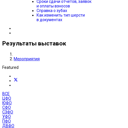
Сроки сдачи отчётов, заявок
и оплаты взносов
Справка о зубах
Как изменить тип шерсти
в документах
Результаты выставок
Мероприятия
Featured
ВСЕ
ЦФО
ЮФО
СФО
СЗФО
УФО
ПФО
ДВФО