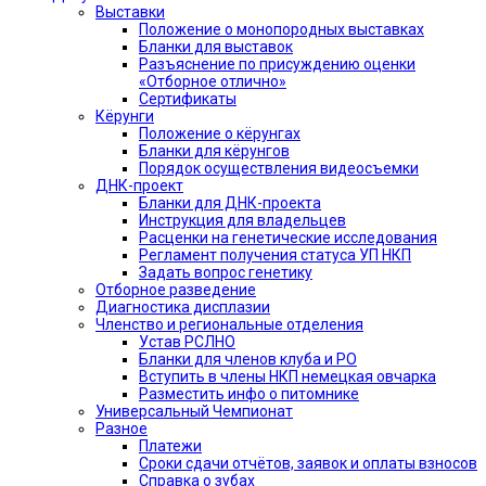
Выставки
Положение о монопородных выставках
Бланки для выставок
Разъяснение по присуждению оценки
«Отборное отлично»
Сертификаты
Кёрунги
Положение о кёрунгах
Бланки для кёрунгов
Порядок осуществления видеосъемки
ДНК-проект
Бланки для ДНК-проекта
Инструкция для владельцев
Расценки на генетические исследования
Регламент получения статуса УП НКП
Задать вопрос генетику
Отборное разведение
Диагностика дисплазии
Членство и региональные отделения
Устав РСЛНО
Бланки для членов клуба и РО
Вступить в члены НКП немецкая овчарка
Разместить инфо о питомнике
Универсальный Чемпионат
Разное
Платежи
Сроки сдачи отчётов, заявок и оплаты взносов
Справка о зубах