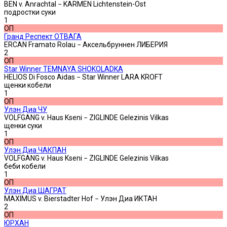
BEN v. Anrachtal − KARMEN Lichtenstein-Ost
подростки суки
1
ОП
Гранд Респект ОТВАГА
ERCAN Framato Rolau − Аксельбруннен ЛИБЕРИЯ
2
ОП
Star Winner TEMNAYA SHOKOLADKA
HELIOS Di Fosco Aidas − Star Winner LARA KROFT
щенки кобели
1
ОП
Улэн Диа ЧУ
VOLFGANG v. Haus Kseni − ZIGLINDE Gelezinis Vilkas
щенки суки
1
ОП
Улэн Диа ЧАКПАН
VOLFGANG v. Haus Kseni − ZIGLINDE Gelezinis Vilkas
беби кобели
1
ОП
Улэн Диа ШАГРАТ
MAXIMUS v. Bierstadter Hof − Улэн Диа ИКТАН
2
ОП
ЮРХАН