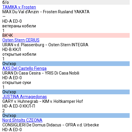
б/о
TAMIKA v. Frosten
MAX Du Val d'Anzin − Frosten Rusland YAKATA
—
HD-A ED-0
ветераны кобели
1
ВКЧК
Osten Stern CERIUS
URAN v.d. Plassenburg − Osten Stern INTEGRA
HD-B ККЛ
открытые кобели
1
Оч/хор
AXS Del Castello Fienga
URAN Di Casa Cesira − YRIS Di Casa Nobili
HD-A ED-0
открытые суки
1
Оч/хор
JUSTINA Armagedonas
GARY v. Huhnegrab − KIM v. Holtkamper Hof
HD-A ED-0 ККЛ-П
2
Оч/хор
Nord Shtolts CZEONA
CONSIGLIERI De Domus Didacus − OFRA v.d. Urbecke
HD-A ED-0