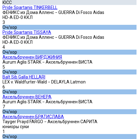
ЮСС
Pride Spartanis TINKERBELL
ФЕНИКС из Дома Алленс − GUERRA Di Fosco Aidas
HD-A ED-0 ККЛ
3
Оч/хор
Pride Spartanis TISSAYA
ФЕНИКС из Дома Алленс − GUERRA Di Fosco Aidas
HD-A ED-0 ККЛ
4
Оч/хор
Аксельбруннен ВИРДЖИНИЯ
Aurum Aglis STARK − Аксельбруннен ВИСТА
5
Оч/хор
Balt Sib Galla HELLARI
LEX v. Waldfurter-Wald − DELAYLA Latmon
6
Оч/хор
Аксельбруннен ВЕНЕРА
Aurum Aglis STARK − Аксельбруннен ВИСТА
7
Оч/хор
Аксельбруннен БРАТИСЛАВА
Tayger Prayd FARGO − Аксельбруннен САРИТА
юниоры суки
1
Оч/хор