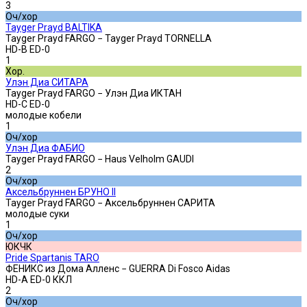
3
Оч/хор
Tayger Prayd BALTIKA
Tayger Prayd FARGO − Tayger Prayd TORNELLA
HD-B ED-0
1
Хор.
Улэн Диа СИТАРА
Tayger Prayd FARGO − Улэн Диа ИКТАН
HD-C ED-0
молодые кобели
1
Оч/хор
Улэн Диа ФАБИО
Tayger Prayd FARGO − Haus Velholm GAUDI
2
Оч/хор
Аксельбруннен БРУНО II
Tayger Prayd FARGO − Аксельбруннен САРИТА
молодые суки
1
Оч/хор
ЮКЧК
Pride Spartanis TARO
ФЕНИКС из Дома Алленс − GUERRA Di Fosco Aidas
HD-A ED-0 ККЛ
2
Оч/хор