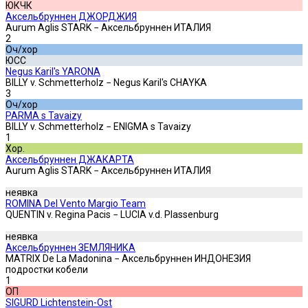
ЮКЧК
Аксельбруннен ДЖОРДЖИЯ
Aurum Aglis STARK − Аксельбруннен ИТАЛИЯ
2
Оч/хор
ЮСС
Negus Karil's YARONA
BILLY v. Schmetterholz − Negus Karil's CHAYKA
3
Оч/хор
PARMA s Tavaizy
BILLY v. Schmetterholz − ENIGMA s Tavaizy
1
Хор.
Аксельбруннен ДЖАКАРТА
Aurum Aglis STARK − Аксельбруннен ИТАЛИЯ
неявка
ROMINA Del Vento Margio Team
QUENTIN v. Regina Pacis − LUCIA v.d. Plassenburg
неявка
Аксельбруннен ЗЕМЛЯНИКА
MATRIX De La Madonina − Аксельбруннен ИНДОНЕЗИЯ
подростки кобели
1
ОП
SIGURD Lichtenstein-Ost