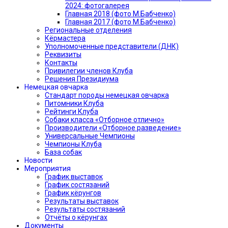
2024: фотогалерея
Главная 2018 (фото М.Бабченко)
Главная 2017 (фото М.Бабченко)
Региональные отделения
Кёрмастера
Уполномоченные представители (ДНК)
Реквизиты
Контакты
Привилегии членов Клуба
Решения Президиума
Немецкая овчарка
Стандарт породы немецкая овчарка
Питомники Клуба
Рейтинги Клуба
Собаки класса «Отборное отлично»
Производители «Отборное разведение»
Универсальные Чемпионы
Чемпионы Клуба
База собак
Новости
Мероприятия
График выставок
График состязаний
График кёрунгов
Результаты выставок
Результаты состязаний
Отчёты о кёрунгах
Документы