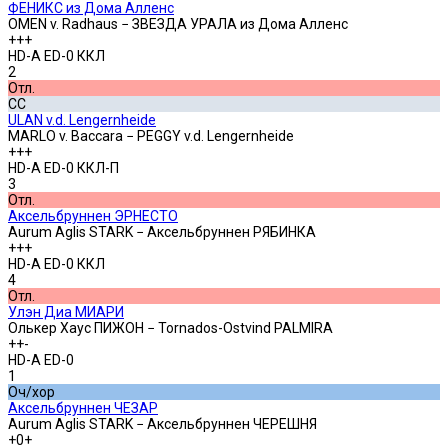
ФЕНИКС из Дома Алленс
OMEN v. Radhaus − ЗВЕЗДА УРАЛА из Дома Алленс
+++
HD-A ED-0 ККЛ
2
Отл.
СС
ULAN v.d. Lengernheide
MARLO v. Baccara − PEGGY v.d. Lengernheide
+++
HD-A ED-0 ККЛ-П
3
Отл.
Аксельбруннен ЭРНЕСТО
Aurum Aglis STARK − Аксельбруннен РЯБИНКА
+++
HD-A ED-0 ККЛ
4
Отл.
Улэн Диа МИАРИ
Олькер Хаус ПИЖОН − Tornados-Ostvind PALMIRA
++-
HD-A ED-0
1
Оч/хор
Аксельбруннен ЧЕЗАР
Aurum Aglis STARK − Аксельбруннен ЧЕРЕШНЯ
+0+