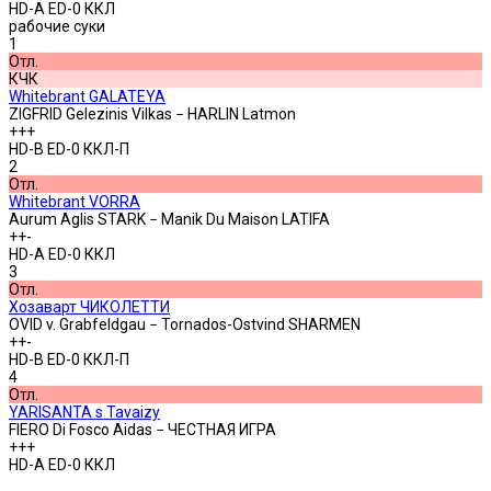
HD-A ED-0 ККЛ
рабочие суки
1
Отл.
КЧК
Whitebrant GALATEYA
ZIGFRID Gelezinis Vilkas − HARLIN Latmon
+++
HD-B ED-0 ККЛ-П
2
Отл.
Whitebrant VORRA
Aurum Aglis STARK − Manik Du Maison LATIFA
++-
HD-A ED-0 ККЛ
3
Отл.
Хозаварт ЧИКОЛЕТТИ
OVID v. Grabfeldgau − Tornados-Ostvind SHARMEN
++-
HD-B ED-0 ККЛ-П
4
Отл.
YARISANTA s Tavaizy
FIERO Di Fosco Aidas − ЧЕСТНАЯ ИГРА
+++
HD-A ED-0 ККЛ