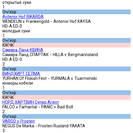
открытые суки
1
Оч/хор
Antenor Hof RIKARDA
WENDELIN v. Frankengold − Antenor Hof KAYSA
HD-A ED-0
молодые суки
1
Оч/хор
ЮКЧК
Самара Ланд КВИНА
Самара Ланд СПАРТАК − HILLA v. Bergmannsland
HD-A ED-0
2
Оч/хор
ВИНДХИРТ СЕЛМА
YURHAN Of Flokish Fest − YURMALA v. Tuarmenski
юниоры кобели
1
Оч/хор
ЮКЧК
НОРД ХАРТВИН Супер Агент
FALCO v. Farhantal − PANIC v. Bad-Boll
2
Оч/хор
VARGO v. Frosten
NEGUS De Marka − Frosten Rusland YAKATA
3