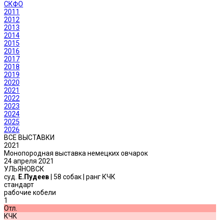
СКФО
2011
2012
2013
2014
2015
2016
2017
2018
2019
2020
2021
2022
2023
2024
2025
2026
ВСЕ ВЫСТАВКИ
2021
Монопородная выставка немецких овчарок
24 апреля 2021
УЛЬЯНОВСК
суд.
Е.Пудеев
| 58 собак | ранг КЧК
стандарт
рабочие кобели
1
Отл.
КЧК