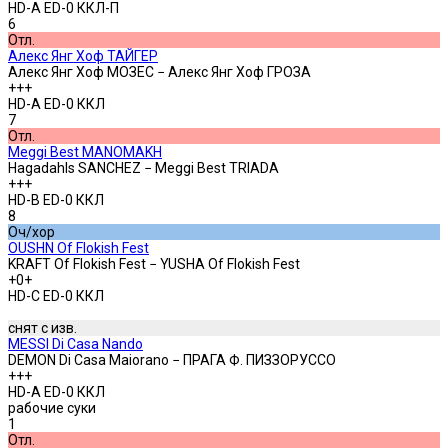
HD-A ED-0 ККЛ-П
6
Отл.
Алекс Янг Хоф ТАЙГЕР
Алекс Янг Хоф МОЗЕС − Алекс Янг Хоф ГРОЗА
+++
HD-A ED-0 ККЛ
7
Отл.
Meggi Best MANOMAKH
Hagadahls SANCHEZ − Meggi Best TRIADA
+++
HD-B ED-0 ККЛ
8
Оч/хор
OUSHN Of Flokish Fest
KRAFT Of Flokish Fest − YUSHA Of Flokish Fest
+0+
HD-C ED-0 ККЛ
снят c изв.
MESSI Di Casa Nando
DEMON Di Casa Maiorano − ПРАГА Ф. ПИЗЗОРУССО
+++
HD-A ED-0 ККЛ
рабочие суки
1
Отл.