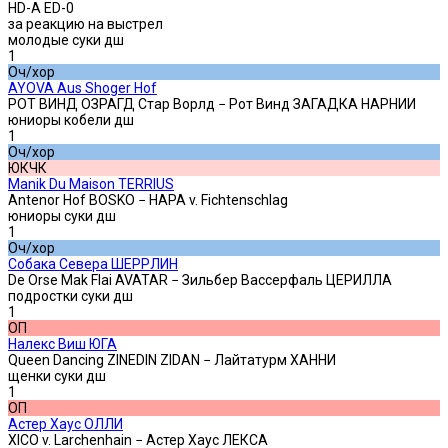
HD-A ED-0
за реакцию на выстрел
молодые суки дш
1
Оч/хор
AYOVA Aus Shoger Hof
РОТ ВИНД ОЗРАГД Стар Ворлд − Рот Винд ЗАГАДКА НАРНИИ
юниоры кобели дш
1
Оч/хор
ЮКЧК
Manik Du Maison TERRIUS
Antenor Hof BOSKO − HAPA v. Fichtenschlag
юниоры суки дш
1
Оч/хор
Собака Севера ШЕРРЛИН
De Orse Mak Flai AVATAR − Зильбер Вассерфаль ЦЕРИЛЛА
подростки суки дш
1
ОП
Налекс Виш ЮГА
Queen Dancing ZINEDIN ZIDAN − Лайтатурм ХАННИ
щенки суки дш
1
ОП
Астер Хаус ОЛЛИ
XICO v. Larchenhain − Астер Хаус ЛЕКСА