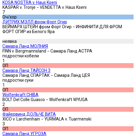
KOSA NOSTRA v. Haus Kseni
KASPAR v. Tronje − VENDETTA v. Haus Kseni
7
Оч/хор
ДИТРИХ МЭЛЛ фром Форт Огир
ВЕЙМАРХ ШТЕЙН фром Форт Огир − ИНФИНИТИ ДЛЯ ФРОМ
ФОРТ ОГИР из Белого Яра
неявка
Самара Ланд МОЛНИЯ
FINN v. Bergmannsland − Самара Ланд АСТРА
подростки кобели
1
ОП
Самара Ланд ТАЙСОН 3
Самара Ланд СПАРТАК − Самара Ланд ЦЕЯ
подростки суки
1
ОП
Wolfenkraft CHIBA
BOLT Del Colle Guasco − Wolfenkraft WYUGA
2
ОП
Файервинд ДОЛЬЧЕ ВИТА
XICO v. Larchenhain − YURMALA v. Tuarmenski
3
ОП
Самара Ланд УГРОЗА