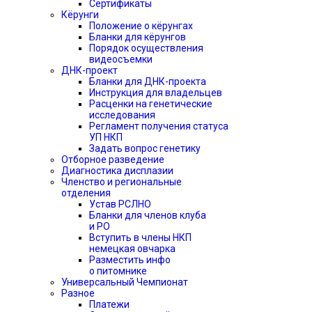
Сертификаты
Кёрунги
Положение о кёрунгах
Бланки для кёрунгов
Порядок осуществления
видеосъемки
ДНК-проект
Бланки для ДНК-проекта
Инструкция для владельцев
Расценки на генетические
исследования
Регламент получения статуса
УП НКП
Задать вопрос генетику
Отборное разведение
Диагностика дисплазии
Членство и региональные
отделения
Устав РСЛНО
Бланки для членов клуба
и РО
Вступить в члены НКП
немецкая овчарка
Разместить инфо
о питомнике
Универсальный Чемпионат
Разное
Платежи