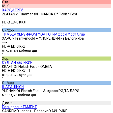
Отл.
КЧК
ХАРДИ ГРЕЙ
ZLATAN v. Tuarmenski − NANDA Of Flokish Fest
+++
HD-B ED-0 ККЛ
1
Оч/хор
ТИМБЕР ХЕРЗ ФРОМ ФОРТ ОГИР фром Форт Огир
XAPO v. Frankengold − ФЛОРЕНЦИЯ из Белого Яра
++-
HD-A ED-0 ККЛ
открытые кобели дш
1
Хор.
СУЛТАН ВЕЛИКИЙ
KRAFT Of Flokish Fest − ОМЕГА
HD-A ED-0 ККЛ-П
открытые суки дш
1
Оч/хор
ШАТИ ШЬЮН
YURHAN Of Flokish Fest − Андколл РЭДА ЛЭРИ
молодые кобели дш
Дискв.
Бальдрсенс ГАМБИТ
SANREMO Laneru − Баларис ХАЙНРИКЕ