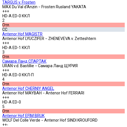
TARGUS v. Frosten
MAX Du Val d'Anzin − Frosten Rusland YAKATA
+++
HD-A ED-0 ККЛ
2
Отл.
СС
Antenor Hof MAGISTR
Antenor Hof LYUCZIFER − ZHENEVEVA v. Zetteshtern
+++
HD-A ED-1 ККЛ
3
Отл.
Самара Ланд СПАРТАК
URAN v.d. Bastillie − Самара Ланд ЩУРИЯ
+++
HD-A ED-0 ККЛ-П
4
Отл.
Antenor Hof CHERNIY ANGEL
Antenor Hof MAYBAH − Antenor Hof FERRARI
+++
HD-A ED-0
5
Отл.
Antenor Hof EFIM BRUK
WOLF Del Colle Verde − Antenor Hof SINDI KROUFORD
++-