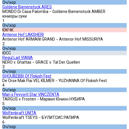
Оч/хор
Goldene Bienenstock ARES
MONDO Di Casa Palomba − Goldene Bienenstock AMBER
юниоры суки
1
Оч/хор
ЮКЧК
Antenor Hof LAKSHERI
Antenor Hof ARMANI GRAND − Antenor Hof MISSURIYA
2
Оч/хор
ЮСС
Regul Lait VIANA
NERO v. Ghattas − GRACE v. Tal Der Quellen
3
Оч/хор
SHOUBEBBI Of Flokish Fest
De Orse Mak Flai VEL KILMER − YUZHANNA Of Flokish Fest
4
Оч/хор
Mari s Feyvorit Star VINCZENTA
TARGUS v. Frosten − Марвил Юнион НУБИРА
5
Оч/хор
Wolfenkraft UNITA
Wolfenkraft TSEYS − БУЛИТСИС РАПИРА
6
Оч/хор