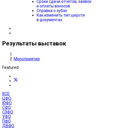
Сроки сдачи отчётов, заявок
и оплаты взносов
Справка о зубах
Как изменить тип шерсти
в документах
Результаты выставок
Мероприятия
Featured
ВСЕ
ЦФО
ЮФО
СФО
СЗФО
УФО
ПФО
ДВФО