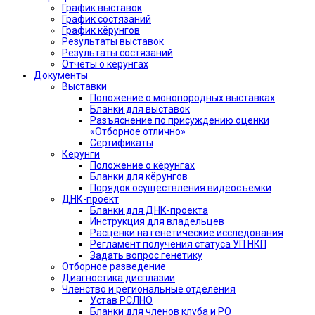
График выставок
График состязаний
График кёрунгов
Результаты выставок
Результаты состязаний
Отчёты о кёрунгах
Документы
Выставки
Положение о монопородных выставках
Бланки для выставок
Разъяснение по присуждению оценки
«Отборное отлично»
Сертификаты
Кёрунги
Положение о кёрунгах
Бланки для кёрунгов
Порядок осуществления видеосъемки
ДНК-проект
Бланки для ДНК-проекта
Инструкция для владельцев
Расценки на генетические исследования
Регламент получения статуса УП НКП
Задать вопрос генетику
Отборное разведение
Диагностика дисплазии
Членство и региональные отделения
Устав РСЛНО
Бланки для членов клуба и РО