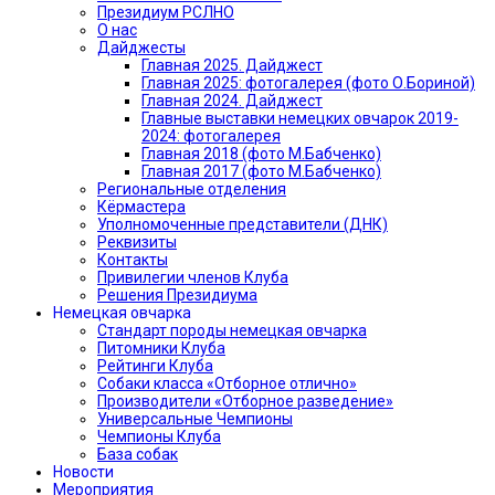
Президиум РСЛНО
О нас
Дайджесты
Главная 2025. Дайджест
Главная 2025: фотогалерея (фото О.Бориной)
Главная 2024. Дайджест
Главные выставки немецких овчарок 2019-
2024: фотогалерея
Главная 2018 (фото М.Бабченко)
Главная 2017 (фото М.Бабченко)
Региональные отделения
Кёрмастера
Уполномоченные представители (ДНК)
Реквизиты
Контакты
Привилегии членов Клуба
Решения Президиума
Немецкая овчарка
Стандарт породы немецкая овчарка
Питомники Клуба
Рейтинги Клуба
Собаки класса «Отборное отлично»
Производители «Отборное разведение»
Универсальные Чемпионы
Чемпионы Клуба
База собак
Новости
Мероприятия