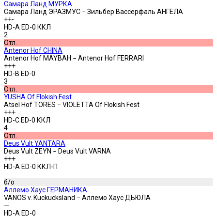
Самара Ланд МУРКА
Самара Ланд ЭРАЗМУС − Зильбер Вассерфаль АНГЕЛА
++-
HD-A ED-0 ККЛ
2
Отл.
Antenor Hof CHINA
Antenor Hof MAYBAH − Antenor Hof FERRARI
+++
HD-B ED-0
3
Отл.
YUSHA Of Flokish Fest
Atsel Hof TORES − VIOLETTA Of Flokish Fest
+++
HD-C ED-0 ККЛ
4
Отл.
Deus Vult YANTARA
Deus Vult ZEYN − Deus Vult VARNA
+++
HD-A ED-0 ККЛ-П
б/о
Аллемо Хаус ГЕРМАНИКА
VANOS v. Kuckucksland − Аллемо Хаус ДЬЮЛА
—
HD-A ED-0