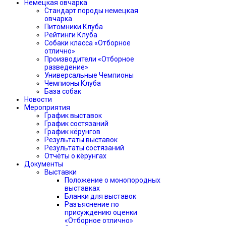
Немецкая овчарка
Стандарт породы немецкая
овчарка
Питомники Клуба
Рейтинги Клуба
Собаки класса «Отборное
отлично»
Производители «Отборное
разведение»
Универсальные Чемпионы
Чемпионы Клуба
База собак
Новости
Мероприятия
График выставок
График состязаний
График кёрунгов
Результаты выставок
Результаты состязаний
Отчёты о кёрунгах
Документы
Выставки
Положение о монопородных
выставках
Бланки для выставок
Разъяснение по
присуждению оценки
«Отборное отлично»