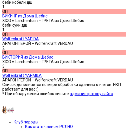
беби кобели дш
1
ОП
ВИКИНГ из Дома Шебис
XICO v. Larchenhain − ГРЕТА из Дома Шебис
беби суки дш
1
ОП
Wolfenkraft YADIDA
АРАГОН ГЕРОЙ − Wolfenkraft VERDAU
2
ОП
ВИКТОРИЯ из Дома Шебис
XICO v. Larchenhain − ГРЕТА из Дома Шебис
3
ОП
Wolfenkraft YARMILA
АРАГОН ГЕРОЙ − Wolfenkraft VERDAU
Список дополняется по мере обработки сданных отчётов. НКП
работает для вас :)
* При обнаружении ошибок пишите
администратору сайта
.
Предыдущая версия сайта —»
Клуб породы
Как стать членом РСЛНО