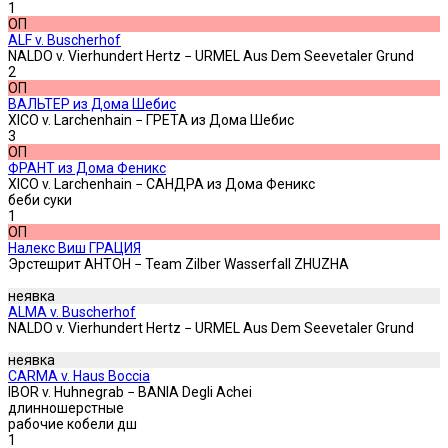
1
ОП
ALF v. Buscherhof
NALDO v. Vierhundert Hertz − URMEL Aus Dem Seevetaler Grund
2
ОП
ВАЛЬТЕР из Дома Шебис
XICO v. Larchenhain − ГРЕТА из Дома Шебис
3
ОП
ФРАНТ из Дома Феникс
XICO v. Larchenhain − САНДРА из Дома Феникс
беби суки
1
ОП
Налекс Виш ГРАЦИЯ
Эрстешрит АНТОН − Team Zilber Wasserfall ZHUZHA
неявка
ALMA v. Buscherhof
NALDO v. Vierhundert Hertz − URMEL Aus Dem Seevetaler Grund
неявка
CARMA v. Haus Boccia
IBOR v. Huhnegrab − BANIA Degli Achei
длинношерстные
рабочие кобели дш
1