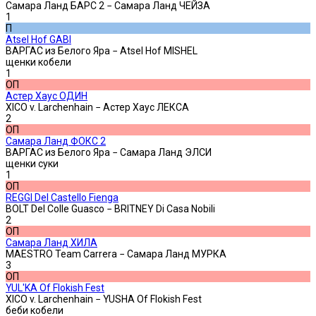
Самара Ланд БАРС 2 − Самара Ланд ЧЕЙЗА
1
П
Atsel Hof GABI
ВАРГАС из Белого Яра − Atsel Hof MISHEL
щенки кобели
1
ОП
Астер Хаус ОДИН
XICO v. Larchenhain − Астер Хаус ЛЕКСА
2
ОП
Самара Ланд ФОКС 2
ВАРГАС из Белого Яра − Самара Ланд ЭЛСИ
щенки суки
1
ОП
REGGI Del Castello Fienga
BOLT Del Colle Guasco − BRITNEY Di Casa Nobili
2
ОП
Самара Ланд ХИЛА
MAESTRO Team Carrera − Самара Ланд МУРКА
3
ОП
YUL'KA Of Flokish Fest
XICO v. Larchenhain − YUSHA Of Flokish Fest
беби кобели