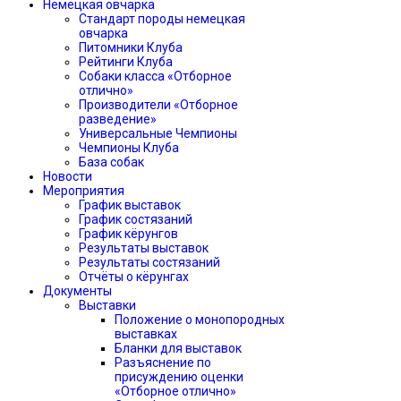
Немецкая овчарка
Стандарт породы немецкая
овчарка
Питомники Клуба
Рейтинги Клуба
Собаки класса «Отборное
отлично»
Производители «Отборное
разведение»
Универсальные Чемпионы
Чемпионы Клуба
База собак
Новости
Мероприятия
График выставок
График состязаний
График кёрунгов
Результаты выставок
Результаты состязаний
Отчёты о кёрунгах
Документы
Выставки
Положение о монопородных
выставках
Бланки для выставок
Разъяснение по
присуждению оценки
«Отборное отлично»