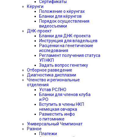
Сертификаты
Кёрунги
Положение о кёрунгах
Бланки для кёрунгов
Порядок осуществления
видеосъемки
ДНК-проект
Бланки для ДНК-проекта
Инструкция для владельцев
Расценки на генетические
исследования
Регламент получения статуса
УП НКП
Задать вопрос генетику
Отборное разведение
Диагностика дисплазии
Членство и региональные
отделения
Устав РСЛНО
Бланки для членов клуба
и РО
Вступить в члены НКП
немецкая овчарка
Разместить инфо
о питомнике
Универсальный Чемпионат
Разное
Платежи