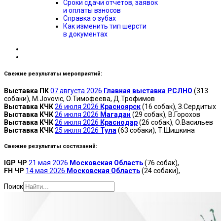
Сроки сдачи отчётов, заявок
и оплаты взносов
Справка о зубах
Как изменить тип шерсти
в документах
Свежие результаты мероприятий:
Выставка ПК
07 августа 2026
Главная выставка РСЛНО
(313
собаки)
, M.Jovovic, О.Тимофеева, Д.Трофимов
Выставка КЧК
26 июля 2026
Красноярск
(16 собак)
, З.Сердитых
Выставка КЧК
26 июля 2026
Магадан
(29 собак)
, В.Горохов
Выставка КЧК
26 июля 2026
Краснодар
(26 собак)
, О.Васильев
Выставка КЧК
25 июля 2026
Тула
(63 собаки)
, Т.Шишкина
Свежие результаты состязаний:
IGP ЧР
21 мая 2026
Московская Область
(76 собак)
,
FH ЧР
14 мая 2026
Московская Область
(24 собаки)
,
Поиск