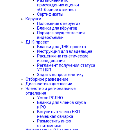
Разъяснение по
присуждению оценки
«Отборное отлично»
Сертификаты
Кёрунги
Положение о кёрунгах
Бланки для кёрунгов
Порядок осуществления
видеосъемки
ДНК-проект
Бланки для ДНК-проекта
Инструкция для владельцев
Расценки на генетические
исследования
Регламент получения статуса
УП НКП
Задать вопрос генетику
Отборное разведение
Диагностика дисплазии
Членство и региональные
отделения
Устав РСЛНО
Бланки для членов клуба
и РО
Вступить в члены НКП
немецкая овчарка
Разместить инфо
о питомнике