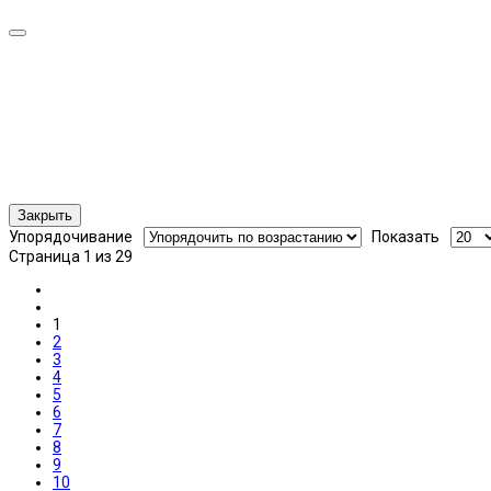
Закрыть
Упорядочивание
Показать
Страница 1 из 29
1
2
3
4
5
6
7
8
9
10