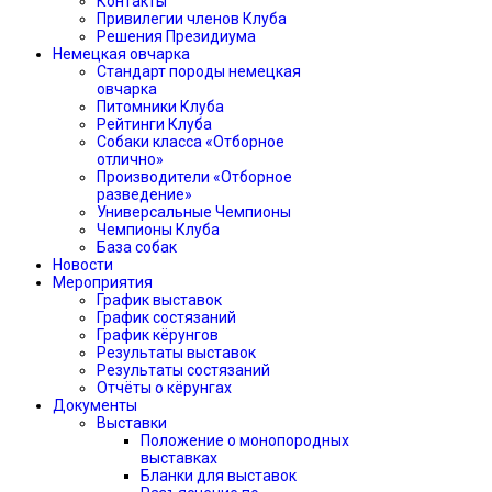
Контакты
Привилегии членов Клуба
Решения Президиума
Немецкая овчарка
Стандарт породы немецкая
овчарка
Питомники Клуба
Рейтинги Клуба
Собаки класса «Отборное
отлично»
Производители «Отборное
разведение»
Универсальные Чемпионы
Чемпионы Клуба
База собак
Новости
Мероприятия
График выставок
График состязаний
График кёрунгов
Результаты выставок
Результаты состязаний
Отчёты о кёрунгах
Документы
Выставки
Положение о монопородных
выставках
Бланки для выставок