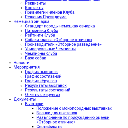
Реквизиты
Контакты
Привилегии членов Клуба
Решения Президиума
Немецкая овчарка
Стандарт породы немецкая овчарка
Питомники Клуба
Рейтинги Клуба
Собаки класса «Отборное отлично»
Производители «Отборное разведение»
Универсальные Чемпионы
Чемпионы Клуба
База собак
Новости
Мероприятия
График выставок
График состязаний
График кёрунгов
Результаты выставок
Результаты состязаний
Отчёты о кёрунгах
Документы
Выставки
Положение о монопородных выставках
Бланки для выставок
Разъяснение по присуждению оценки
«Отборное отлично»
Сертификаты