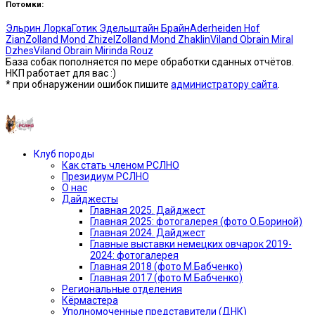
Потомки:
Эльрин Лорка
Готик Эдельштайн Брайн
Aderheiden Hof
Zian
Zolland Mond Zhizel
Zolland Mond Zhaklin
Viland Obrain Miral
Dzhes
Viland Obrain Mirinda Rouz
База собак пополняется по мере обработки сданных отчётов.
НКП работает для вас :)
* при обнаружении ошибок пишите
администратору сайта
.
Предыдущая версия сайта —»
Клуб породы
Как стать членом РСЛНО
Президиум РСЛНО
О нас
Дайджесты
Главная 2025. Дайджест
Главная 2025: фотогалерея (фото О.Бориной)
Главная 2024. Дайджест
Главные выставки немецких овчарок 2019-
2024: фотогалерея
Главная 2018 (фото М.Бабченко)
Главная 2017 (фото М.Бабченко)
Региональные отделения
Кёрмастера
Уполномоченные представители (ДНК)