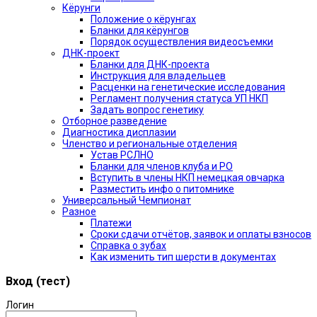
Кёрунги
Положение о кёрунгах
Бланки для кёрунгов
Порядок осуществления видеосъемки
ДНК-проект
Бланки для ДНК-проекта
Инструкция для владельцев
Расценки на генетические исследования
Регламент получения статуса УП НКП
Задать вопрос генетику
Отборное разведение
Диагностика дисплазии
Членство и региональные отделения
Устав РСЛНО
Бланки для членов клуба и РО
Вступить в члены НКП немецкая овчарка
Разместить инфо о питомнике
Универсальный Чемпионат
Разное
Платежи
Сроки сдачи отчётов, заявок и оплаты взносов
Справка о зубах
Как изменить тип шерсти в документах
Вход (тест)
Логин