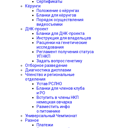
Сертификаты
Кёрунги
Положение о кёрунгах
Бланки для кёрунгов
Порядок осуществления
видеосъемки
ДНК-проект
Бланки для ДНК-проекта
Инструкция для владельцев
Расценки на генетические
исследования
Регламент получения статуса
УП НКП
Задать вопрос генетику
Отборное разведение
Диагностика дисплазии
Членство и региональные
отделения
Устав РСЛНО
Бланки для членов клуба
и РО
Вступить в члены НКП
немецкая овчарка
Разместить инфо
о питомнике
Универсальный Чемпионат
Разное
Платежи