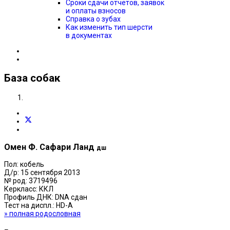
Сроки сдачи отчётов, заявок
и оплаты взносов
Справка о зубах
Как изменить тип шерсти
в документах
База собак
Омен Ф. Сафари Ланд
дш
Пол:
кобель
Д/р:
15 сентября 2013
№ род:
3719496
Керкласс:
ККЛ
Профиль ДНК:
DNA сдан
Тест на диспл.:
HD-A
» полная родословная