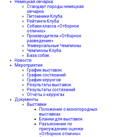
Немецкая овчарка
Стандарт породы немецкая
овчарка
Питомники Клуба
Рейтинги Клуба
Собаки класса «Отборное
отлично»
Производители «Отборное
разведение»
Универсальные Чемпионы
Чемпионы Клуба
База собак
Новости
Мероприятия
График выставок
График состязаний
График кёрунгов
Результаты выставок
Результаты состязаний
Отчёты о кёрунгах
Документы
Выставки
Положение о монопородных
выставках
Бланки для выставок
Разъяснение по
присуждению оценки
«Отборное отлично»