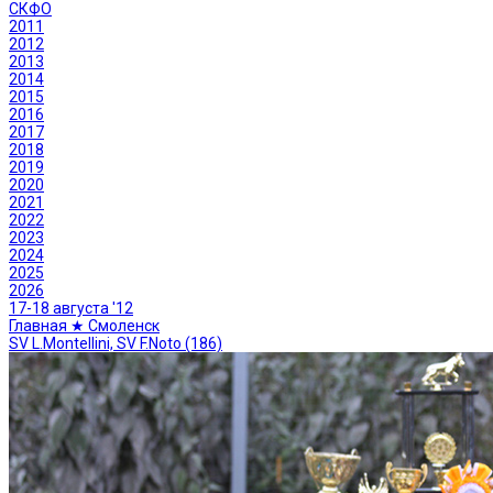
СКФО
2011
2012
2013
2014
2015
2016
2017
2018
2019
2020
2021
2022
2023
2024
2025
2026
17-18 августа '12
Главная ★ Смоленск
SV L.Montellini, SV F.Noto (186)