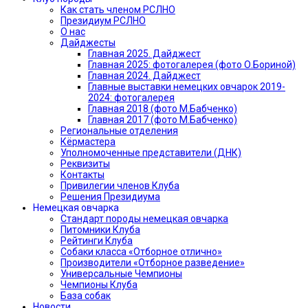
Как стать членом РСЛНО
Президиум РСЛНО
О нас
Дайджесты
Главная 2025. Дайджест
Главная 2025: фотогалерея (фото О.Бориной)
Главная 2024. Дайджест
Главные выставки немецких овчарок 2019-
2024: фотогалерея
Главная 2018 (фото М.Бабченко)
Главная 2017 (фото М.Бабченко)
Региональные отделения
Кёрмастера
Уполномоченные представители (ДНК)
Реквизиты
Контакты
Привилегии членов Клуба
Решения Президиума
Немецкая овчарка
Стандарт породы немецкая овчарка
Питомники Клуба
Рейтинги Клуба
Собаки класса «Отборное отлично»
Производители «Отборное разведение»
Универсальные Чемпионы
Чемпионы Клуба
База собак
Новости