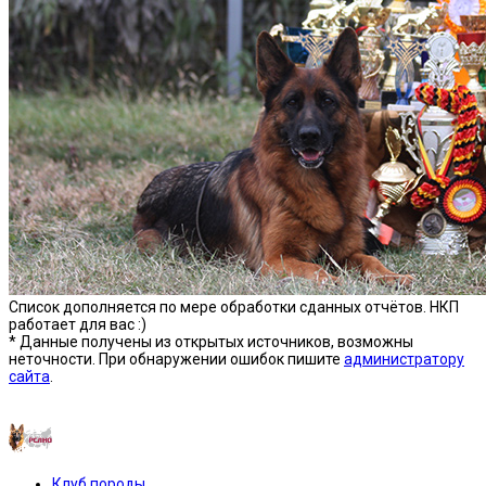
Список дополняется по мере обработки сданных отчётов. НКП
работает для вас :)
* Данные получены из открытых источников, возможны
неточности. При обнаружении ошибок пишите
администратору
сайта
.
Предыдущая версия сайта —»
Клуб породы