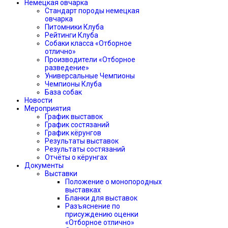
Немецкая овчарка
Стандарт породы немецкая
овчарка
Питомники Клуба
Рейтинги Клуба
Собаки класса «Отборное
отлично»
Производители «Отборное
разведение»
Универсальные Чемпионы
Чемпионы Клуба
База собак
Новости
Мероприятия
График выставок
График состязаний
График кёрунгов
Результаты выставок
Результаты состязаний
Отчёты о кёрунгах
Документы
Выставки
Положение о монопородных
выставках
Бланки для выставок
Разъяснение по
присуждению оценки
«Отборное отлично»