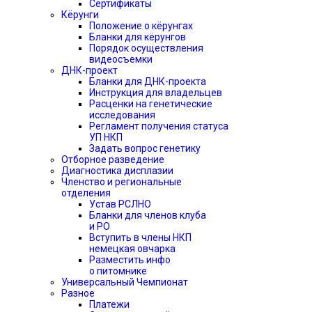
Сертификаты
Кёрунги
Положение о кёрунгах
Бланки для кёрунгов
Порядок осуществления
видеосъемки
ДНК-проект
Бланки для ДНК-проекта
Инструкция для владельцев
Расценки на генетические
исследования
Регламент получения статуса
УП НКП
Задать вопрос генетику
Отборное разведение
Диагностика дисплазии
Членство и региональные
отделения
Устав РСЛНО
Бланки для членов клуба
и РО
Вступить в члены НКП
немецкая овчарка
Разместить инфо
о питомнике
Универсальный Чемпионат
Разное
Платежи