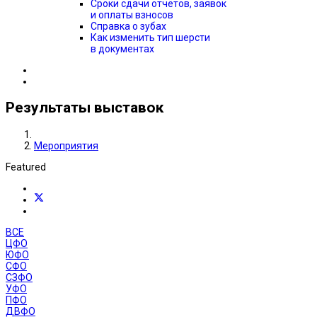
Сроки сдачи отчётов, заявок
и оплаты взносов
Справка о зубах
Как изменить тип шерсти
в документах
Результаты выставок
Мероприятия
Featured
ВСЕ
ЦФО
ЮФО
СФО
СЗФО
УФО
ПФО
ДВФО