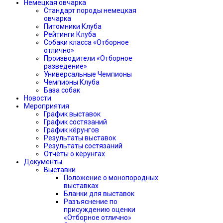
Немецкая овчарка
Стандарт породы немецкая
овчарка
Питомники Клуба
Рейтинги Клуба
Собаки класса «Отборное
отлично»
Производители «Отборное
разведение»
Универсальные Чемпионы
Чемпионы Клуба
База собак
Новости
Мероприятия
График выставок
График состязаний
График кёрунгов
Результаты выставок
Результаты состязаний
Отчёты о кёрунгах
Документы
Выставки
Положение о монопородных
выставках
Бланки для выставок
Разъяснение по
присуждению оценки
«Отборное отлично»