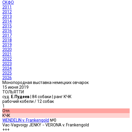
СКФО
2011
2012
2013
2014
2015
2016
2017
2018
2019
2020
2021
2022
2023
2024
2025
2026
Монопородная выставка немецких овчарок
15 июня 2019
ТОЛЬЯТТИ
суд.
Е.Пудеев
| 84 собаки | ранг КЧК
рабочий кобели
/ 12 собак
1
Отл.
КЧК
WENDELIN v. Frankengold
№0
Vac-Vagvoigy JENKY − VERONA v. Frankengold
+++