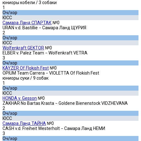
юниоры кобели
/ 3 собаки
1
Оч/хор
ЮСС
Самара Ланд СПАРТАК
№0
URAN v.d. Bastillie − Самара Ланд ЩУРИЯ
2
Оч/хор
ЮСС
Wolfenkraft GEKTOR
№0
ELBER v. Palez Team − Wolfenkraft VETRA
3
Оч/хор
KAYZER Of Flokish Fest
№0
OPIUM Team Carrera − VIOLETTA Of Flokish Fest
юниоры суки
/ 9 собак
1
Оч/хор
ЮСС
HONDA v. Gesson
№0
ZAKHAR No Bartas Krasta − Goldene Bienenstock VIDZHEVANA
2
Оч/хор
ЮСС
Самара Ланд ТАЙНА
№0
CASH v.d. Freiheit Westerholt − Самара Ланд НЕМИ
3
Оч/хор