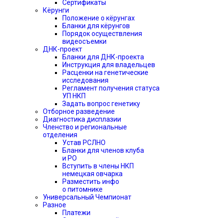
Сертификаты
Кёрунги
Положение о кёрунгах
Бланки для кёрунгов
Порядок осуществления
видеосъемки
ДНК-проект
Бланки для ДНК-проекта
Инструкция для владельцев
Расценки на генетические
исследования
Регламент получения статуса
УП НКП
Задать вопрос генетику
Отборное разведение
Диагностика дисплазии
Членство и региональные
отделения
Устав РСЛНО
Бланки для членов клуба
и РО
Вступить в члены НКП
немецкая овчарка
Разместить инфо
о питомнике
Универсальный Чемпионат
Разное
Платежи