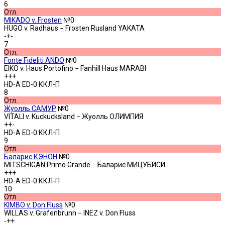
6
Отл.
MIKADO v. Frosten
№0
HUGO v. Radhaus − Frosten Rusland YAKATA
-+-
7
Отл.
Fonte Fideliti ANDO
№0
EIKO v. Haus Portofino − Fanhill Haus MARABI
+++
HD-A ED-0 ККЛ-П
8
Отл.
Жуолль САМУР
№0
VITALI v. Kuckucksland − Жуолль ОЛИМПИЯ
++-
HD-A ED-0 ККЛ-П
9
Отл.
Баларис КЭНОН
№0
MITSCHIGAN Primo Grande − Баларис МИЦУБИСИ
+++
HD-A ED-0 ККЛ-П
10
Отл.
KIMBO v. Don Fluss
№0
WILLAS v. Grafenbrunn − INEZ v. Don Fluss
-++