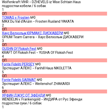
Wolfenkraft VIHR − DZHEVELS iz Wise Schtain Haus
подростки кобели
/ 6 собак
1
ОП
TOMAS v. Frosten
№0
MAX Du Val d'Anzin − Frosten Rusland YAKATA
2
ОП
Хаус Велхольм ЮРМАКС ДИСКАВЕРИ
№0
OPIUM Team Carrera − Хаус Велхольм ДИСКАВЕРИ
3
ОП
OUSHN Of Flokish Fest
№0
KRAFT Of Flokish Fest − YUSHA Of Flokish Fest
4
ОП
Fonte Fideliti PERSEY
№0
Эрстешрит АЛЕКС − Fanhill Haus NIKOLETTA
5
ОП
Fonte Fideliti SARMAT
№0
Эрстешрит АЛЕКС − Weitenshof ZHAKARDI
6
ОП
УРФИН ДЖУС ОТ ЭФЕНДИ
№0
WENDELIN v. Frankengold − ИНДИРА от Рус Эфенди
подростки суки
/ 6 собак
1