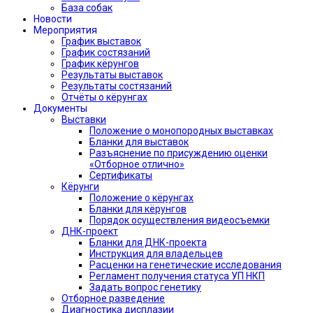
База собак
Новости
Мероприятия
График выставок
График состязаний
График кёрунгов
Результаты выставок
Результаты состязаний
Отчёты о кёрунгах
Документы
Выставки
Положение о монопородных выставках
Бланки для выставок
Разъяснение по присуждению оценки
«Отборное отлично»
Сертификаты
Кёрунги
Положение о кёрунгах
Бланки для кёрунгов
Порядок осуществления видеосъемки
ДНК-проект
Бланки для ДНК-проекта
Инструкция для владельцев
Расценки на генетические исследования
Регламент получения статуса УП НКП
Задать вопрос генетику
Отборное разведение
Диагностика дисплазии