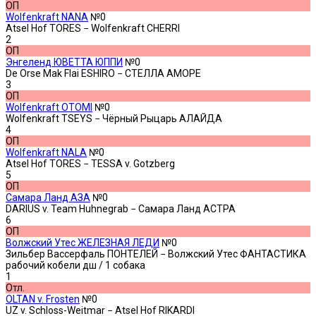
ОП
Wolfenkraft NANA
№0
Atsel Hof TORES − Wolfenkraft CHERRI
2
ОП
Энгеленд ЮВЕТТА ЮППИ
№0
De Orse Mak Flai ESHIRO − СТЕЛЛА АМОРЕ
3
ОП
Wolfenkraft OTOMI
№0
Wolfenkraft TSEYS − Чёрный Рыцарь АЛАЙДА
4
ОП
Wolfenkraft NALA
№0
Atsel Hof TORES − TESSA v. Gotzberg
5
ОП
Самара Ланд АЗА
№0
DARIUS v. Team Huhnegrab − Самара Ланд АСТРА
6
ОП
Волжский Утес ЖЕЛЕЗНАЯ ЛЕДИ
№0
Зильбер Вассерфаль ПОНТЕЛЕЙ − Волжский Утес ФАНТАСТИКА
рабочий кобели дш
/ 1 собака
1
Отл.
OLTAN v. Frosten
№0
UZ v. Schloss-Weitmar − Atsel Hof RIKARDI