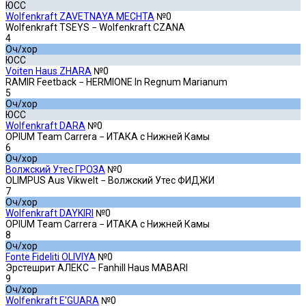
ЮСС
Wolfenkraft ZAVETNAYA MECHTA
№0
Wolfenkraft TSEYS − Wolfenkraft CZANA
4
Оч/хор
ЮСС
Voiten Haus ZHARA
№0
RAMIR Feetback − HERMIONE In Regnum Marianum
5
Оч/хор
ЮСС
Wolfenkraft DARA
№0
OPIUM Team Carrera − ИТАКА с Нижней Камы
6
Оч/хор
Волжский Утес ГРОЗА
№0
OLIMPUS Aus Vikwelt − Волжский Утес ФИДЖИ
7
Оч/хор
Wolfenkraft DAYKIRI
№0
OPIUM Team Carrera − ИТАКА с Нижней Камы
8
Оч/хор
Fonte Fideliti OLIVIYA
№0
Эрстешрит АЛЕКС − Fanhill Haus MABARI
9
Оч/хор
Wolfenkraft E'GUARA
№0