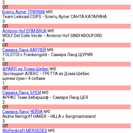
2
ОП
Блитц Артиг ТРИУМФ
№0
Team Leiksaid COPS − Блитц Артиг САНТА КАТАРИНА
3
ОП
Antenor Hof EFIM BRUK
№0
WOLF Del Colle Verde − Antenor Hof SINDI KROUFORD
4
ОП
Самара Ланд ХАРЛЕЙ
№0
TOLSTOI v. Frankengold − Самара Ланд ЩУРИЯ
5
ОП
ФРАЙД из Дома Шебис
№0
Эрстешрит АЛЕКС − ГРЕТТА из Дома Шебис
щенки суки
/ 4 собаки
1
ОП
Самара Ланд ЭЛСИ
№0
АРРАС Теам Забаршоф − Самара Ланд ЦЕЯ
2
ОП
Самара Ланд ЧЕЙЗА
№0
Alizhe Nemgriff HAKER − HILLA v. Bergmannsland
3
ОП
Wolfenkraft MERSEDES
№0