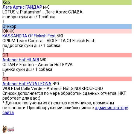
Хор.
Леге Артис ГАЙДАР
№0
LOTUS v. Platanshof − Леге Артис СЛАВА
юниоры суки дш
/ 1 собака
1
Оч/хор
ЮКЧК
KASSANDRA Of Flokish Fest
№0
OPIUM Team Carrera − VIOLETTA Of Flokish Fest
подростки суки дш
/ 1 собака
1
ОП
Antenor Hof HILARI
№0
OLTAN v. Frosten − Antenor Hof EYVA
щенки суки дш
/ 1 собака
1
ОП
Antenor Hof EVRA LEONA
№0
WOLF Del Colle Verde − Antenor Hof SINDI KROUFORD
Список дополняется по мере обработки сданных отчётов. НКП
работает для вас :)
* Данные получены из открытых источников, возможны
неточности. При обнаружении ошибок пишите
администратору
сайта
.
Предыдущая версия сайта —»