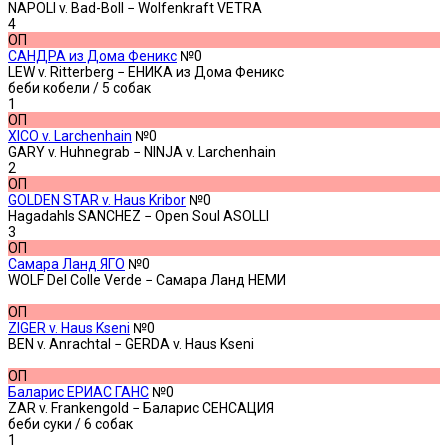
NAPOLI v. Bad-Boll − Wolfenkraft VETRA
4
ОП
САНДРА из Дома Феникс
№0
LEW v. Ritterberg − ЕНИКА из Дома Феникс
беби кобели
/ 5 собак
1
ОП
XICO v. Larchenhain
№0
GARY v. Huhnegrab − NINJA v. Larchenhain
2
ОП
GOLDEN STAR v. Haus Kribor
№0
Hagadahls SANCHEZ − Open Soul ASOLLI
3
ОП
Самара Ланд ЯГО
№0
WOLF Del Colle Verde − Самара Ланд НЕМИ
ОП
ZIGER v. Haus Kseni
№0
BEN v. Anrachtal − GERDA v. Haus Kseni
ОП
Баларис ЕРИАС ГАНС
№0
ZAR v. Frankengold − Баларис СЕНСАЦИЯ
беби суки
/ 6 собак
1