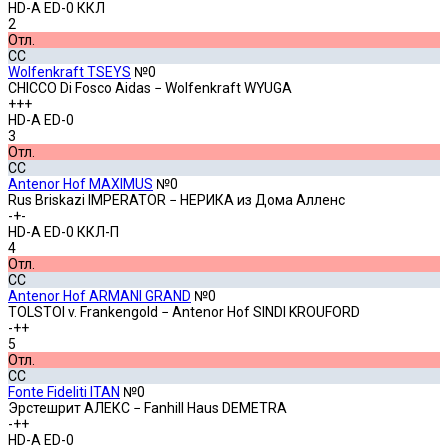
HD-A ED-0 ККЛ
2
Отл.
СС
Wolfenkraft TSEYS
№0
CHICCO Di Fosco Aidas − Wolfenkraft WYUGA
+++
HD-A ED-0
3
Отл.
СС
Antenor Hof MAXIMUS
№0
Rus Briskazi IMPERATOR − НЕРИКА из Дома Алленс
-+-
HD-A ED-0 ККЛ-П
4
Отл.
СС
Antenor Hof ARMANI GRAND
№0
TOLSTOI v. Frankengold − Antenor Hof SINDI KROUFORD
-++
5
Отл.
СС
Fonte Fideliti ITAN
№0
Эрстешрит АЛЕКС − Fanhill Haus DEMETRA
-++
HD-A ED-0