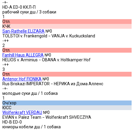
-+-
HD-A ED-0 ККЛ-П
рабочий суки дш
/ 3 собаки
1
Отл.
КЧК
San-Rathelle ELIZARA
№0
TOLSTOI v. Frankengold − VANJA v. Kuckucksland
-++
2
Отл.
Fanhill Haus ALLEGRA
№0
HELIOS v. Arminius − OBANA v. Holtkamper Hof
-++
3
Отл.
Antenor Hof FIONIKA
№0
Rus Briskazi IMPERATOR − НЕРИКА из Дома Алленс
-+-
молодые суки дш
/ 1 собака
1
Оч/хор
ЮСС
Wolfenkraft VERDAU
№0
EVIAN v. Palez Team − Wolfenkraft SHVECZIYA
HD-B ED-0
юниоры кобели дш
/ 1 собака