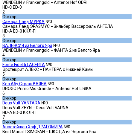
WENDELIN v. Frankengold − Antenor Hof ODRI
HD-C ED-0
2
Оч/хор
Самара Ланд МУРКА
№0
Самара Ланд ЭРАЗМУС − Зильбер Вассерфаль АНГЕЛА
HD-A ED-0 ККЛ-П
3
Оч/хор
ВАЛЕНСИЯ из Белого Яра
№0
WENDELIN v. Frankengold − ФАНТА 2 из Белого Яра
4
Оч/хор
Fonte Fideliti LAGERTA
№0
Эрстешрит АЛЕКС − ПАНТЕРА с Нижней Камы
5
Оч/хор
Кел Абу Страж ВАЯНА
№0
DROGO Primo Mio Grande − Antenor Hof LIRIKA
6
Оч/хор
Deus Vult YANTARA
№0
Deus Vult ZEYN − Deus Vult VARNA
HD-A ED-0 ККЛ-П
7
Оч/хор
Анастейшан Хоф ДРАГОМИРА
№0
Best Marial TSIMOFAN − ШКОДА из Чертова Рва