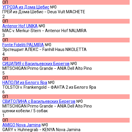
ОП
УГРОЗА из Дома Шебис
№0
ГРЕЙ из Дома Шебис − Deus Vult MACHETE
2
ОП
Antenor Hof UNIKA
№0
MAC v. Merkur-Stern − Antenor Hof NALMIRA
3
ОП
Fonte Fideliti PALMIRA
№0
Эрстешрит АЛЕКС − Fanhill Haus NIKOLETTA
4
ОП
СИЦИЛИЯ с Васильевских Берегов
№0
MITSCHIGAN Primo Grande − ANIA Dell Alto Pino
5
ОП
НАПОЛИ из Белого Яра
№0
TOLSTOI v. Frankengold − ФАНТА 2 из Белого Яра
6
ОП
СВИТОЛИНА с Васильевских Берегов
№0
MITSCHIGAN Primo Grande − ANIA Dell Alto Pino
щенки кобели
/ 5 собак
1
ОП
AMIGO Nova Jamina
№0
GARY v. Huhnegrab − KENYA Nova Jamina