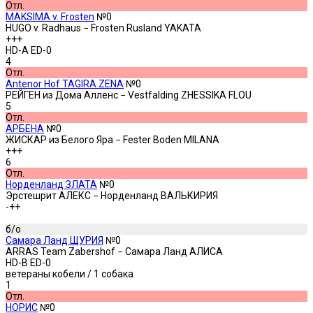
Отл.
MAKSIMA v. Frosten
№0
HUGO v. Radhaus − Frosten Rusland YAKATA
+++
HD-A ED-0
4
Отл.
Antenor Hof TAGIRA ZENA
№0
РЕЙГЕН из Дома Алленс − Vestfalding ZHESSIKA FLOU
5
Отл.
АРБЕНА
№0
ЖИСКАР из Белого Яра − Fester Boden MILANA
+++
6
Отл.
Норденланд ЗЛАТА
№0
Эрстешрит АЛЕКС − Норденланд ВАЛЬКИРИЯ
-++
б/о
Самара Ланд ЩУРИЯ
№0
ARRAS Team Zabershof − Самара Ланд АЛИСА
HD-B ED-0
ветераны кобели
/ 1 собака
1
Отл.
НОРИС
№0