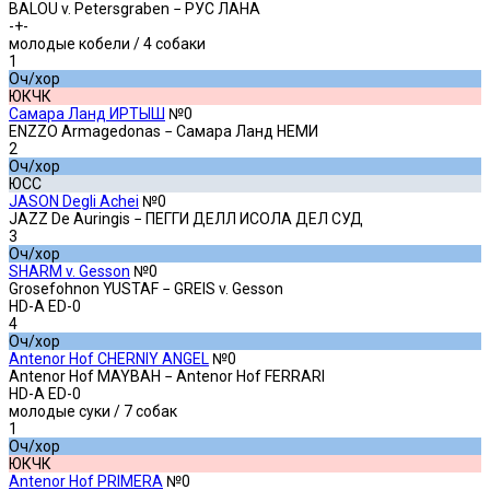
BALOU v. Petersgraben − РУС ЛАНА
-+-
молодые кобели
/ 4 собаки
1
Оч/хор
ЮКЧК
Самара Ланд ИРТЫШ
№0
ENZZO Armagedonas − Самара Ланд НЕМИ
2
Оч/хор
ЮСС
JASON Degli Achei
№0
JAZZ De Auringis − ПЕГГИ ДЕЛЛ ИСОЛА ДЕЛ СУД
3
Оч/хор
SHARM v. Gesson
№0
Grosefohnon YUSTAF − GREIS v. Gesson
HD-A ED-0
4
Оч/хор
Antenor Hof CHERNIY ANGEL
№0
Antenor Hof MAYBAH − Antenor Hof FERRARI
HD-A ED-0
молодые суки
/ 7 собак
1
Оч/хор
ЮКЧК
Antenor Hof PRIMERA
№0