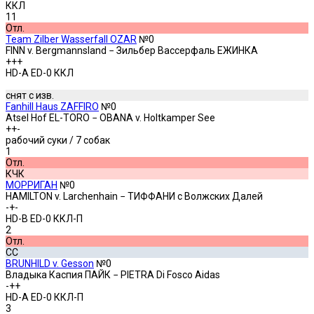
ККЛ
11
Отл.
Team Zilber Wasserfall OZAR
№0
FINN v. Bergmannsland − Зильбер Вассерфаль ЕЖИНКА
+++
HD-A ED-0 ККЛ
снят c изв.
Fanhill Haus ZAFFIRO
№0
Atsel Hof EL-TORO − OBANA v. Holtkamper See
++-
рабочий суки
/ 7 собак
1
Отл.
КЧК
МОРРИГАН
№0
HAMILTON v. Larchenhain − ТИФФАНИ с Волжских Далей
-+-
HD-B ED-0 ККЛ-П
2
Отл.
СС
BRUNHILD v. Gesson
№0
Владыка Каспия ПАЙК − PIETRA Di Fosco Aidas
-++
HD-A ED-0 ККЛ-П
3