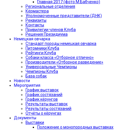
Главная 2017 (фото М.Бабченко)
Региональные отделения
Кёрмастера
Уполномоченные представители (ДНК)
Реквизиты
Контакты
Привилегии членов Клуба
Решения Президиума
Немецкая овчарка
Стандарт породы немецкая овчарка
Питомники Клуба
Рейтинги Клуба
Собаки класса «Отборное отлично»
Производители «Отборное разведение»
Универсальные Чемпионы
Чемпионы Клуба
База собак
Новости
Мероприятия
График выставок
График состязаний
График кёрунгов
Результаты выставок
Результаты состязаний
Отчёты о кёрунгах
Документы
Выставки
Положение о монопородных выставках