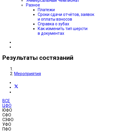
Универсальный Чемпионат
Разное
Платежи
Сроки сдачи отчётов, заявок
и оплаты взносов
Справка о зубах
Как изменить тип шерсти
в документах
Результаты состязаний
Мероприятия
ВСЕ
ЦФО
ЮФО
СФО
СЗФО
УФО
ПФО