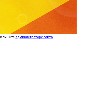
ок пишите
администратору сайта
.