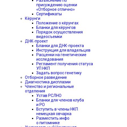
Разъяснение по
присуждению оценки
«Отборное отлично»
Сертификаты
Кёрунги
Положение о кёрунгах
Бланки для кёрунгов
Порядок осуществления
видеосъемки
ДНК-проект
Бланки для ДНК-проекта
Инструкция для владельцев
Расценки на генетические
исследования
Регламент получения статуса
УП НКП
Задать вопрос генетику
Отборное разведение
Диагностика дисплазии
Членство и региональные
отделения
Устав РСЛНО
Бланки для членов клуба
и РО
Вступить в члены НКП
немецкая овчарка
Разместить инфо
о питомнике