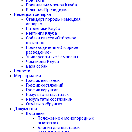
Контакты
Привилегии членов Клуба
Решения Президиума
Немецкая овчарка
Стандарт породы немецкая
овчарка
Питомники Клуба
Рейтинги Клуба
Собаки класса «Отборное
отлично»
Производители «Отборное
разведение»
Универсальные Чемпионы
Чемпионы Клуба
База собак
Новости
Мероприятия
График выставок
График состязаний
График кёрунгов
Результаты выставок
Результаты состязаний
Отчёты о кёрунгах
Документы
Выставки
Положение о монопородных
выставках
Бланки для выставок