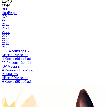
ДВФО
СКФО
ВСЕ
НацВиды
IGP
FH
2020
2021
2022
2023
2024
2025
2026
11-14 сентября '25
КР ★ IGP Москва
Н.Кроха (68 собак)
11-14 сентября '25
IGP Москва
А.Рачнов (15 собак)
29 мая '25
ЧР ★ IGP Москва
Н.Кроха (80 собак)