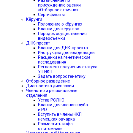
Разъяснение по
присуждению оценки
«Отборное отлично»
Сертификаты
Кёрунги
Положение о кёрунгах
Бланки для кёрунгов
Порядок осуществления
видеосъемки
ДНК-проект
Бланки для ДНК-проекта
Инструкция для владельцев
Расценки на генетические
исследования
Регламент получения статуса
УП НКП
Задать вопрос генетику
Отборное разведение
Диагностика дисплазии
Членство и региональные
отделения
Устав РСЛНО
Бланки для членов клуба
и РО
Вступить в члены НКП
немецкая овчарка
Разместить инфо
о питомнике