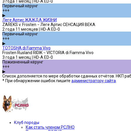
3 года 1 месяц | HD-A ED-0
Первичный кёрунг
+++
▶
Леге Артис ЖАЖДА ЖИЗНИ
ZAREKS v. Frosten − Леге Артис СЕНСАЦИЯ ВЕКА
2 года 11 месяцев | HD-A ED-0
Первичный кёрунг
+++
▶
TOTOSHA di Fiamma Vivo
Frosten Rusland RIDIK − VICTORIA di Fiamma Vivo
3 года 1 месяц | HD-A ED-0
Пожизненный кёрунг
+++
▶
Список дополняется по мере обработки сданных отчётов. НКП рабо
* При обнаружении ошибок пишите
администратору сайта
.
Предыдущая версия сайта —»
Клуб породы
Как стать членом РСЛНО