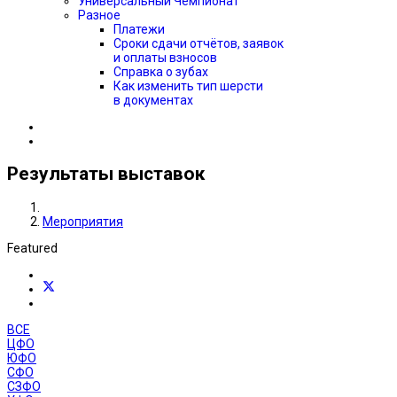
Универсальный Чемпионат
Разное
Платежи
Сроки сдачи отчётов, заявок
и оплаты взносов
Справка о зубах
Как изменить тип шерсти
в документах
Результаты выставок
Мероприятия
Featured
ВСЕ
ЦФО
ЮФО
СФО
СЗФО