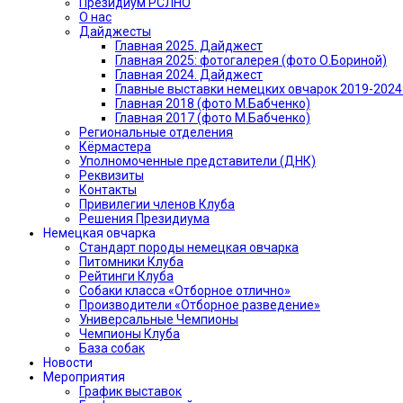
Президиум РСЛНО
О нас
Дайджесты
Главная 2025. Дайджест
Главная 2025: фотогалерея (фото О.Бориной)
Главная 2024. Дайджест
Главные выставки немецких овчарок 2019-2024
Главная 2018 (фото М.Бабченко)
Главная 2017 (фото М.Бабченко)
Региональные отделения
Кёрмастера
Уполномоченные представители (ДНК)
Реквизиты
Контакты
Привилегии членов Клуба
Решения Президиума
Немецкая овчарка
Стандарт породы немецкая овчарка
Питомники Клуба
Рейтинги Клуба
Собаки класса «Отборное отлично»
Производители «Отборное разведение»
Универсальные Чемпионы
Чемпионы Клуба
База собак
Новости
Мероприятия
График выставок