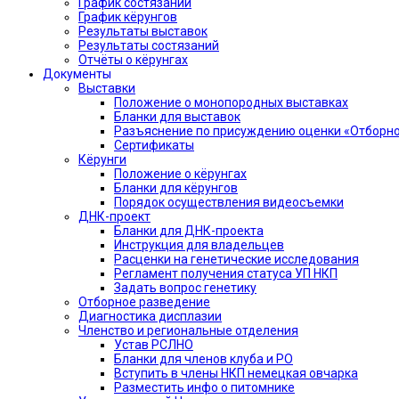
График состязаний
График кёрунгов
Результаты выставок
Результаты состязаний
Отчёты о кёрунгах
Документы
Выставки
Положение о монопородных выставках
Бланки для выставок
Разъяснение по присуждению оценки «Отборно
Сертификаты
Кёрунги
Положение о кёрунгах
Бланки для кёрунгов
Порядок осуществления видеосъемки
ДНК-проект
Бланки для ДНК-проекта
Инструкция для владельцев
Расценки на генетические исследования
Регламент получения статуса УП НКП
Задать вопрос генетику
Отборное разведение
Диагностика дисплазии
Членство и региональные отделения
Устав РСЛНО
Бланки для членов клуба и РО
Вступить в члены НКП немецкая овчарка
Разместить инфо о питомнике