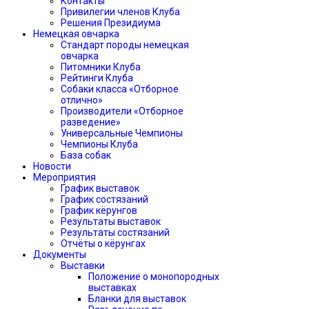
Контакты
Привилегии членов Клуба
Решения Президиума
Немецкая овчарка
Стандарт породы немецкая
овчарка
Питомники Клуба
Рейтинги Клуба
Собаки класса «Отборное
отлично»
Производители «Отборное
разведение»
Универсальные Чемпионы
Чемпионы Клуба
База собак
Новости
Мероприятия
График выставок
График состязаний
График кёрунгов
Результаты выставок
Результаты состязаний
Отчёты о кёрунгах
Документы
Выставки
Положение о монопородных
выставках
Бланки для выставок