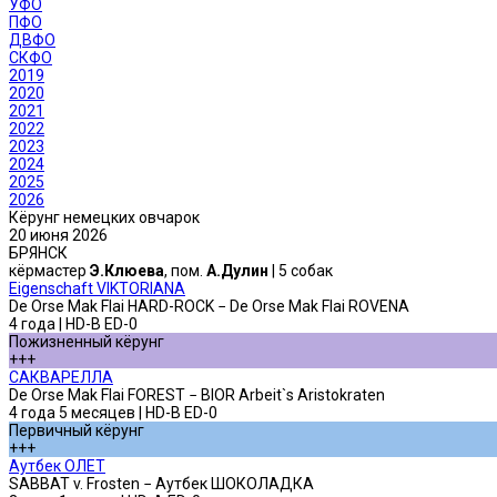
УФО
ПФО
ДВФО
СКФО
2019
2020
2021
2022
2023
2024
2025
2026
Кёрунг немецких овчарок
20 июня 2026
БРЯНСК
кёрмастер
Э.Клюева
, пом.
А.Дулин
| 5 собак
Eigenschaft VIKTORIANA
De Orse Mak Flai HARD-ROCK − De Orse Mak Flai ROVENA
4 года | HD-B ED-0
Пожизненный кёрунг
+++
САКВАРЕЛЛА
De Orse Mak Flai FOREST − BIOR Arbeit`s Aristokraten
4 года 5 месяцев | HD-B ED-0
Первичный кёрунг
+++
Аутбек ОЛЕТ
SABBAT v. Frosten − Аутбек ШОКОЛАДКА